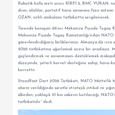
Robotik kollu meti aracı KİRPİ-2, BMC VURAN, v
dron, silahlar, portatif hava savunma füze sistem
OZAN, zırhlı ambulans tatbikatta sergilenecek.
Törende konuşan 66’ncı Mekanize Piyade Tugay Ko
Mekanize Piyade Tugay Komutanlığı’ndan NATO M
görevlendirdiğimiz birliklerimizi, Almanya’da icra
2026 tatbikatına uğurlamak üzere bir aradayız. M
güçlendirmek ve savunmasını desteklemek maksadıyl
düzeyinde, yeterli kuvvet desteğine sahip, hava-ka
kuvvettir.
Steadfast Dart 2026 Tatbikatı; NATO Müttefik Mu
alarm verildiğinde süratle stratejik intikal ve yığı
ülkeden, yaklaşık 10 bin askerin katılacağı, NATO’
tatbikatıdır” dedi.