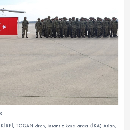
K
cı KİRPİ, TOGAN dron, insansız kara aracı (İKA) Aslan,