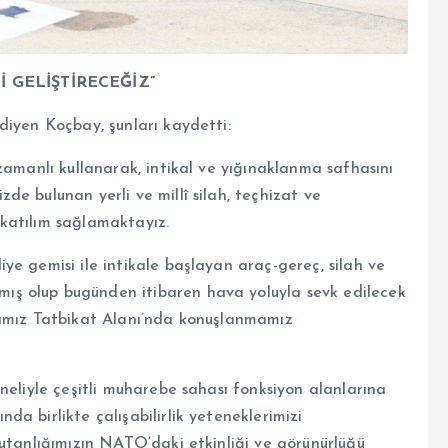
İ GELİŞTİRECEĞİZ”
diyen Koçbay, şunları kaydetti:
zamanlı kullanarak, intikal ve yığınaklanma safhasını
e bulunan yerli ve millî silah, teçhizat ve
katılım sağlamaktayız.
e gemisi ile intikale başlayan araç-gereç, silah ve
ş olup bugünden itibaren hava yoluyla sevk edilecek
ğımız Tatbikat Alanı’nda konuşlanmamız
neliyle çeşitli muharebe sahası fonksiyon alanlarına
a birlikte çalışabilirlik yeteneklerimizi
mutanlığımızın NATO’daki etkinliği ve görünürlüğü