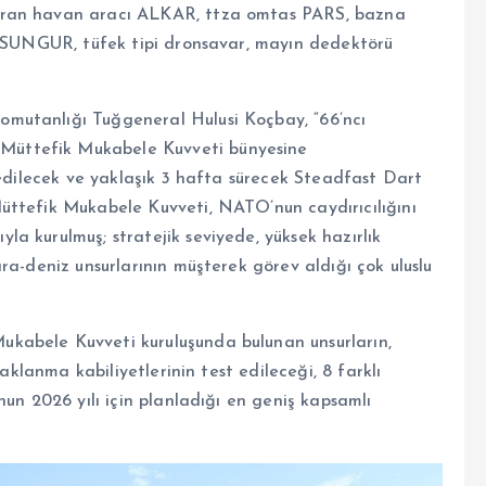
uran havan aracı ALKAR, ttza omtas PARS, bazna
i SUNGUR, tüfek tipi dronsavar, mayın dedektörü
mutanlığı Tuğgeneral Hulusi Koçbay, “66’ncı
üttefik Mukabele Kuvveti bünyesine
 edilecek ve yaklaşık 3 hafta sürecek Steadfast Dart
üttefik Mukabele Kuvveti, NATO’nun caydırıcılığını
a kurulmuş; stratejik seviyede, yüksek hazırlık
ra-deniz unsurlarının müşterek görev aldığı çok uluslu
kabele Kuvveti kuruluşunda bulunan unsurların,
naklanma kabiliyetlerinin test edileceği, 8 farklı
nun 2026 yılı için planladığı en geniş kapsamlı