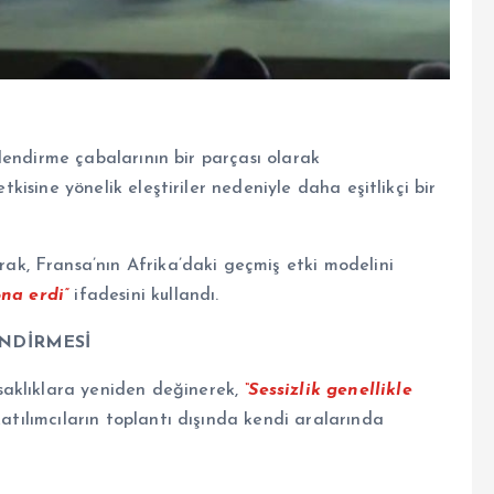
I
illendirme çabalarının bir parçası olarak
etkisine yönelik eleştiriler nedeniyle daha eşitlikçi bir
k, Fransa’nın Afrika’daki geçmiş etki modelini
na erdi”
ifadesini kullandı.
ENDİRMESİ
saklıklara yeniden değinerek,
“Sessizlik genellikle
katılımcıların toplantı dışında kendi aralarında