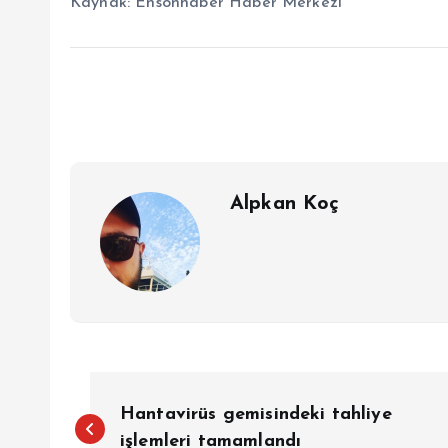
Kaynak:
Ensonhaber Haber Merkezi
Alpkan Koç
Y
Hantavirüs gemisindeki tahliye
işlemleri tamamlandı