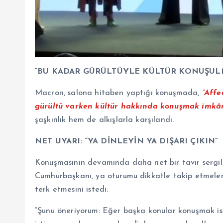
“BU KADAR GÜRÜLTÜYLE KÜLTÜR KONUŞUL
Macron, salona hitaben yaptığı konuşmada,
“Affe
gürültü varken kültür hakkında konuşmak imkân
şaşkınlık hem de alkışlarla karşılandı.
NET UYARI: “YA DİNLEYİN YA DIŞARI ÇIKIN”
Konuşmasının devamında daha net bir tavır sergile
Cumhurbaşkanı, ya oturumu dikkatle takip etmeleri
terk etmesini istedi:
“Şunu öneriyorum: Eğer başka konular konuşmak isti