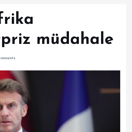
rika
ürpriz müdahale
omments