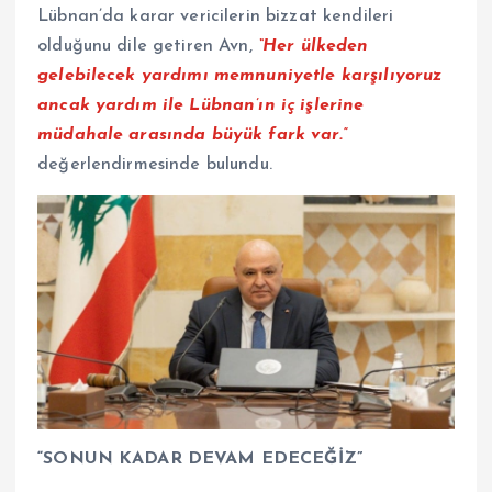
Lübnan’da karar vericilerin bizzat kendileri
olduğunu dile getiren Avn,
“Her ülkeden
gelebilecek yardımı memnuniyetle karşılıyoruz
ancak yardım ile Lübnan’ın iç işlerine
müdahale arasında büyük fark var.”
değerlendirmesinde bulundu.
“SONUN KADAR DEVAM EDECEĞİZ”