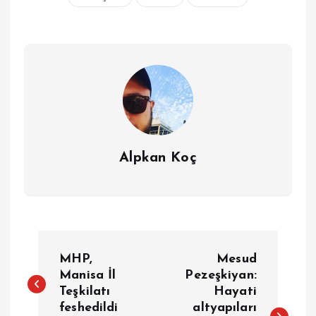
Alpkan Koç
Y
MHP,
Mesud
a
Manisa İl
Pezeşkiyan:
Teşkilatı
Hayati
feshedildi
altyapıları
z