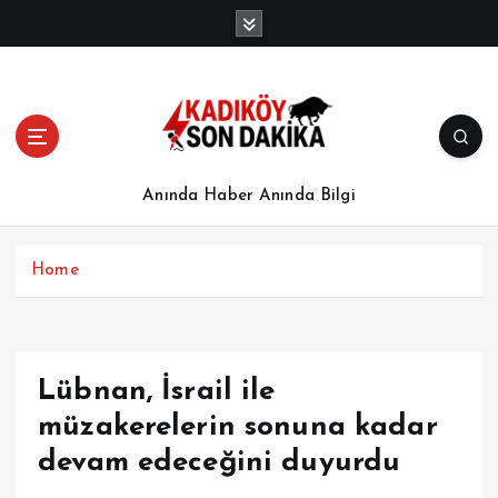
İ
ç
e
r
i
ğ
e
a
Anında Haber Anında Bilgi
t
l
a
Home
Lübnan, İsrail ile
müzakerelerin sonuna kadar
devam edeceğini duyurdu