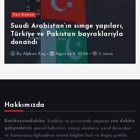
Son Dakika
Suudi Arabistan’ın simge yapıları,
Türkiye ve Pakistan bayraklarıyla
donandı
By
Alpkan Koç
Ağustos 8, 2026
3 views
Hakkımızda
Kadıkoysondakika
, Kadıköy ve çevresinde yaşanan
son dakika
gelişmelerini
, güncel haberleri, asayiş olaylarını, yerel duyuruları
ve kamuoyunu ilgilendiren önemli bilgileri hızlı ve doğru şekilde