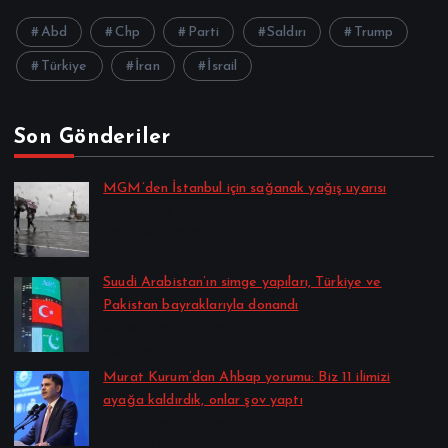
Abd
Chp
Parti
Saldırı
Trump
Türkiye
İran
İsrail
Son Gönderiler
MGM’den İstanbul için sağanak yağış uyarısı
Alpkan Koç tarafından
Ağustos 8, 2026
Suudi Arabistan’ın simge yapıları, Türkiye ve
Pakistan bayraklarıyla donandı
Alpkan Koç tarafından
Ağustos 8, 2026
Murat Kurum’dan Ahbap yorumu: Biz 11 ilimizi
ayağa kaldırdık, onlar şov yaptı
Alpkan Koç tarafından
Ağustos 8, 2026