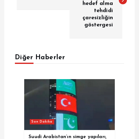
hedef alma
tehdidi
ı
çaresizliğin
göstergesi
g
e
Diğer Haberler
z
i
n
m
e
Son Dakika
s
Suudi Arabistan’ın simge yapıları,