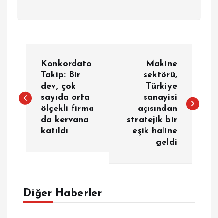
Y
Konkordato
Makine
a
Takip: Bir
sektörü,
dev, çok
Türkiye
sayıda orta
sanayisi
z
ölçekli firma
açısından
da kervana
stratejik bir
ı
katıldı
eşik haline
geldi
g
e
Diğer Haberler
z