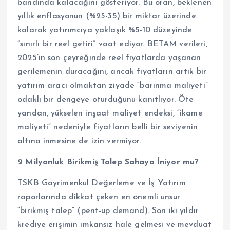
bandında kalacağını gösteriyor. Bu oran, beklenen
yıllık enflasyonun (%25-35) bir miktar üzerinde
kalarak yatırımcıya yaklaşık %5-10 düzeyinde
“sınırlı bir reel getiri” vaat ediyor. BETAM verileri,
2025’in son çeyreğinde reel fiyatlarda yaşanan
gerilemenin duracağını, ancak fiyatların artık bir
yatırım aracı olmaktan ziyade “barınma maliyeti”
odaklı bir dengeye oturduğunu kanıtlıyor. Öte
yandan, yükselen inşaat maliyet endeksi, “ikame
maliyeti” nedeniyle fiyatların belli bir seviyenin
altına inmesine de izin vermiyor.
2 Milyonluk Birikmiş Talep Sahaya İniyor mu?
TSKB Gayrimenkul Değerleme ve İş Yatırım
raporlarında dikkat çeken en önemli unsur
“birikmiş talep” (pent-up demand). Son iki yıldır
krediye erişimin imkansız hale gelmesi ve mevduat