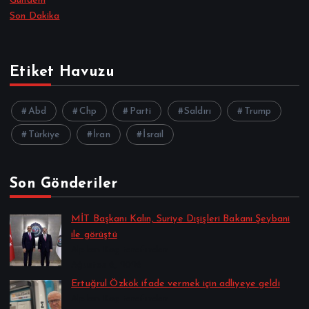
Gündem
Son Dakika
Etiket Havuzu
Abd
Chp
Parti
Saldırı
Trump
Türkiye
İran
İsrail
Son Gönderiler
MİT Başkanı Kalın, Suriye Dışişleri Bakanı Şeybani
ile görüştü
Alpkan Koç tarafından
Ağustos 6, 2026
Ertuğrul Özkök ifade vermek için adliyeye geldi
Alpkan Koç tarafından