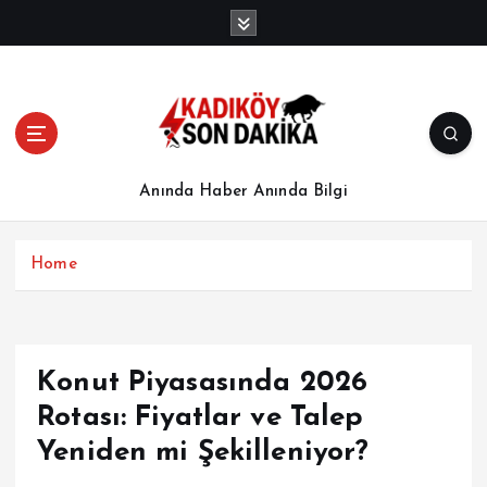
İ
ç
e
r
i
ğ
e
a
Anında Haber Anında Bilgi
t
l
a
Home
Konut Piyasasında 2026
Rotası: Fiyatlar ve Talep
Yeniden mi Şekilleniyor?