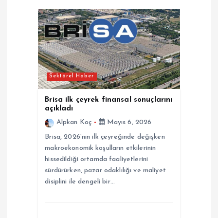
i
n
m
e
Sektörel Haber
s
Brisa ilk çeyrek finansal sonuçlarını
açıkladı
i
Alpkan Koç
Mayıs 6, 2026
Brisa, 2026’nın ilk çeyreğinde değişken
makroekonomik koşulların etkilerinin
hissedildiği ortamda faaliyetlerini
sürdürürken, pazar odaklılığı ve maliyet
disiplini ile dengeli bir…