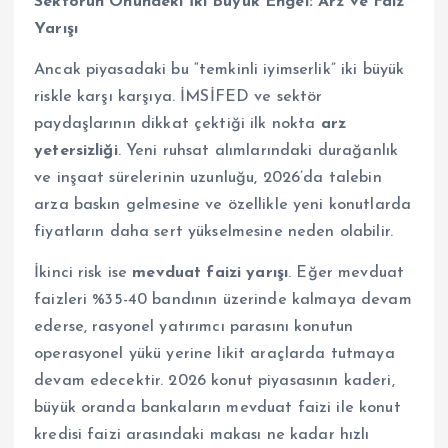
Sektörün Önündeki İki Büyük Engel: Arz ve Faiz
Yarışı
Ancak piyasadaki bu “temkinli iyimserlik” iki büyük
riskle karşı karşıya. İMSİFED ve sektör
paydaşlarının dikkat çektiği ilk nokta
arz
yetersizliği
. Yeni ruhsat alımlarındaki durağanlık
ve inşaat sürelerinin uzunluğu, 2026’da talebin
arza baskın gelmesine ve özellikle yeni konutlarda
fiyatların daha sert yükselmesine neden olabilir.
İkinci risk ise
mevduat faizi yarışı
. Eğer mevduat
faizleri %35-40 bandının üzerinde kalmaya devam
ederse, rasyonel yatırımcı parasını konutun
operasyonel yükü yerine likit araçlarda tutmaya
devam edecektir. 2026 konut piyasasının kaderi,
büyük oranda bankaların mevduat faizi ile konut
kredisi faizi arasındaki makası ne kadar hızlı