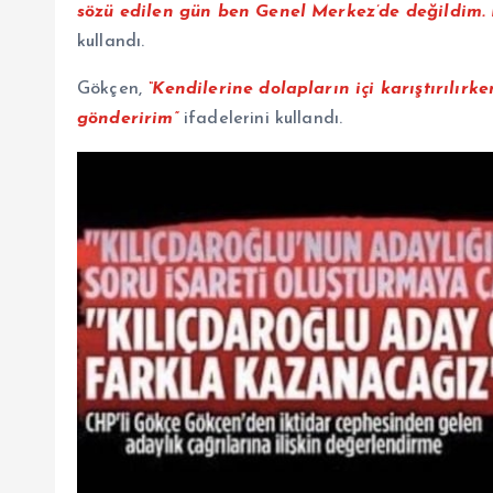
sözü edilen gün ben Genel Merkez’de değildim. 
kullandı.
Gökçen,
“Kendilerine dolapların içi karıştırılır
gönderirim”
ifadelerini kullandı.