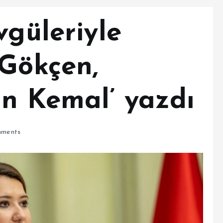
vgüleriyle
 Gökçen,
in Kemal’ yazdı
ments