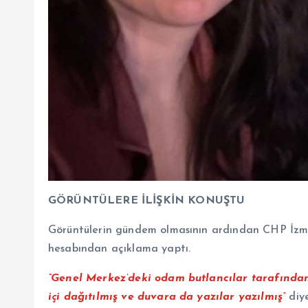
GÖRÜNTÜLERE İLİŞKİN KONUŞTU
Görüntülerin gündem olmasının ardından CHP İzmi
hesabından açıklama yaptı.
“Genel Merkez’deki odam butlancılar tarafından b
içi dağıtılmış ve duvara da yazılar yazılmış”
diy