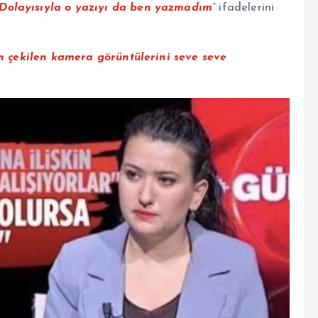
Dolayısıyla o yazıyı da ben yazmadım”
ifadelerini
ken çekilen kamera görüntülerini seve seve