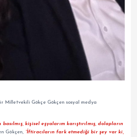
r Milletvekili Gökçe Gökçen sosyal medya
asılmış, kişisel eşyalarım karıştırılmış, dolapların
en Gökçen,
“İftiracıların fark etmediği bir şey var ki,