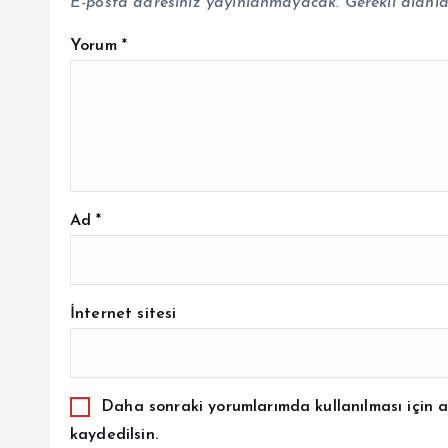
E-posta adresiniz yayınlanmayacak.
Gerekli alanl
Yorum
*
Ad
*
İnternet sitesi
Daha sonraki yorumlarımda kullanılması için a
kaydedilsin.