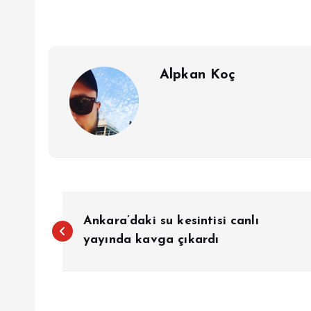
Alpkan Koç
Y
Ankara’daki su kesintisi canlı
a
yayında kavga çıkardı
z