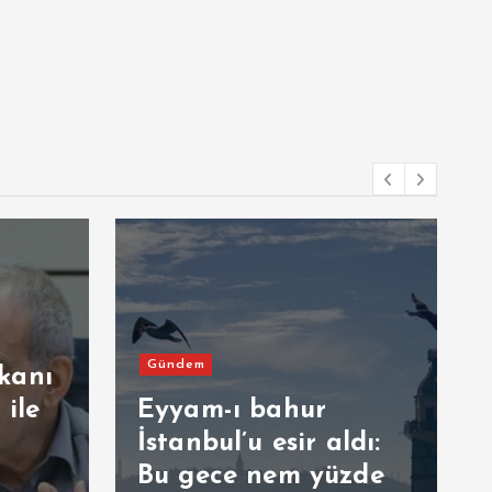
Gündem
kanı
 ile
Eyyam-ı bahur
İstanbul’u esir aldı:
Bu gece nem yüzde