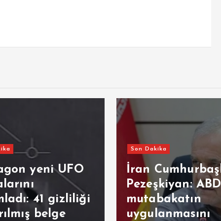
ika
Son Dakika
agon yeni UFO
İran Cumhurbaş
larını
Pezeşkiyan: ABD
ladı: 41 gizliliği
mutabakatın
rılmış belge
uygulanmasını