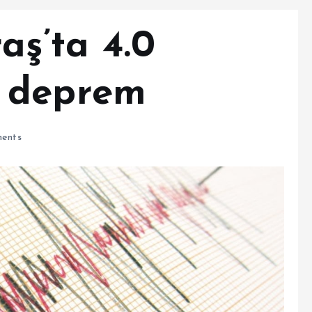
ş’ta 4.0
 deprem
ents