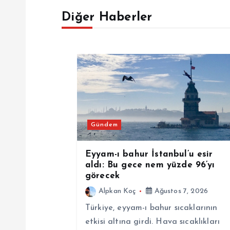
ı
Diğer Haberler
g
e
z
i
Gündem
n
Eyyam-ı bahur İstanbul’u esir
aldı: Bu gece nem yüzde 96’yı
görecek
m
Alpkan Koç
Ağustos 7, 2026
e
Türkiye, eyyam-ı bahur sıcaklarının
etkisi altına girdi. Hava sıcaklıkları