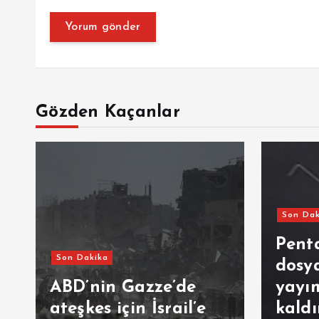
Gözden Kaçanlar
Son Dak
Pent
Son Dakika
dosya
ABD’nin Gazze’de
yayım
ateşkes için İsrail’e
kaldı