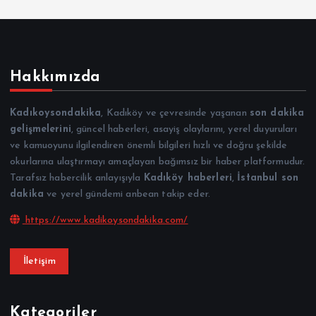
Hakkımızda
Kadıkoysondakika
, Kadıköy ve çevresinde yaşanan
son dakika
gelişmelerini
, güncel haberleri, asayiş olaylarını, yerel duyuruları
ve kamuoyunu ilgilendiren önemli bilgileri hızlı ve doğru şekilde
okurlarına ulaştırmayı amaçlayan bağımsız bir haber platformudur.
Tarafsız habercilik anlayışıyla
Kadıköy haberleri
,
İstanbul son
dakika
ve yerel gündemi anbean takip eder.
https://www.kadikoysondakika.com/
İletişim
Kategoriler