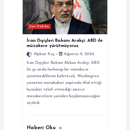
m
e
Son Dakika
s
İran Dışişleri Bakanı Arakçi: ABD ile
i
müzakere yürütmüyoruz
Alpkan Koç
Ağustos 9, 2026
İran Dışişleri Bakanı Abbas Arakçi, ABD
ile şu anda herhangi bir müzakere
yürütmediklerini belirterek, Washington
yönetimi mutabakat zaptında ihlal ettiği
hususları telafi etmediği sürece
müzakerelerin yeniden başlamayacağını
söyledi.
Haberi Oku