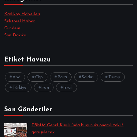
Kadıköy Haberleri
Sektörel Haber
Gündem
Son Dakika
Etiket Havuzu
Abd
Chp
Parti
Saldırı
Trump
Türkiye
İran
İsrail
Son Gönderiler
TBMM Genel Kurulu’nda bugün iki önemli teklif
görüşülecek