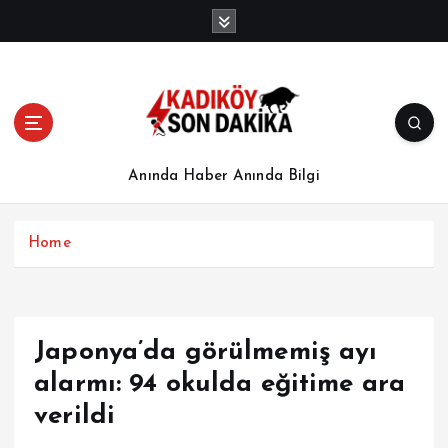
İ
ç
e
r
i
ğ
e
a
Anında Haber Anında Bilgi
t
l
a
Home
Japonya’da görülmemiş ayı
alarmı: 94 okulda eğitime ara
verildi