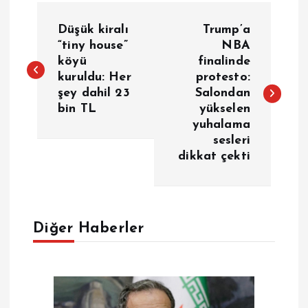
Y
Düşük kiralı
Trump’a
a
“tiny house”
NBA
köyü
finalinde
kuruldu: Her
protesto:
z
şey dahil 23
Salondan
bin TL
yükselen
ı
yuhalama
sesleri
g
dikkat çekti
e
z
Diğer Haberler
i
n