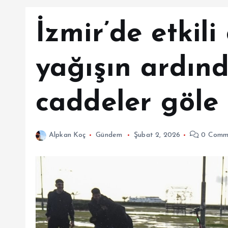
İzmir’de etkil
yağışın ardın
caddeler göle
Alpkan Koç
Gündem
Şubat 2, 2026
0 Comm