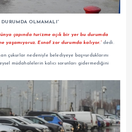
BU DURUMDA OLMAMALI”
ünya çapında turizme açık bir yer bu durumda
şme yaşamıyoruz. Esnaf zor durumda kalıyor.”
dedi.
n çukurlar nedeniyle belediyeye başvurduklarını
ysel müdahalelerin kalıcı sorunları gidermediğini