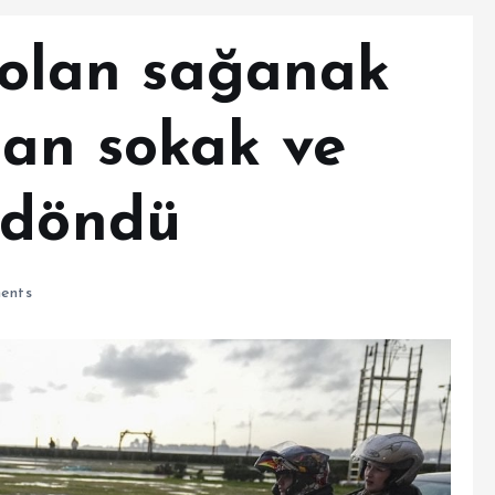
i olan sağanak
dan sokak ve
 döndü
ents