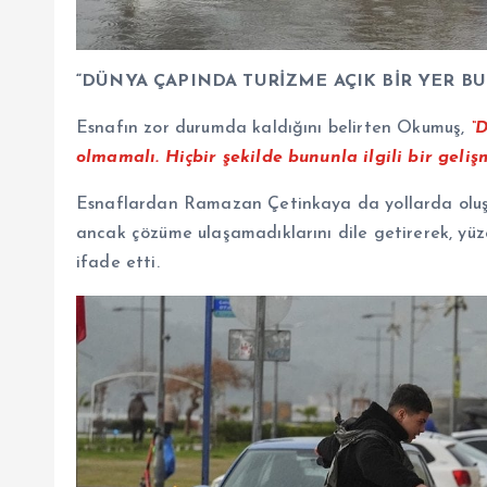
“DÜNYA ÇAPINDA TURİZME AÇIK BİR YER 
Esnafın zor durumda kaldığını belirten Okumuş,
“D
olmamalı. Hiçbir şekilde bununla ilgili bir geli
Esnaflardan Ramazan Çetinkaya da yollarda oluşa
ancak çözüme ulaşamadıklarını dile getirerek, yüze
ifade etti.