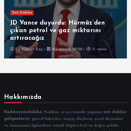
Son Dakika
JD Vance duyurdu: Hürmüz’den
çıkan petrol ve gaz miktarını
artıracağız
By
Alpkan Koç
Ağustos 8, 2026
11 views
Hakkımızda
Kadıkoysondakika
, Kadıköy ve çevresinde yaşanan
son dakika
gelişmelerini
, güncel haberleri, asayiş olaylarını, yerel duyuruları
ve kamuoyunu ilgilendiren önemli bilgileri hızlı ve doğru şekilde