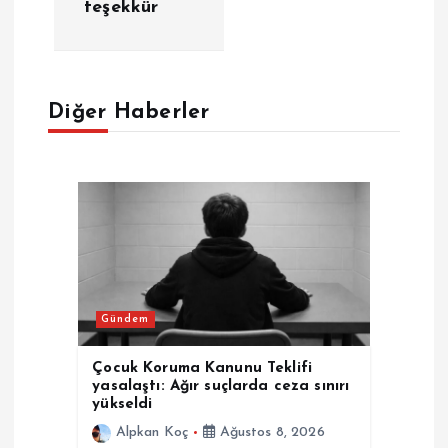
teşekkür
g
e
Diğer Haberler
z
i
n
m
e
Gündem
s
Çocuk Koruma Kanunu Teklifi
yasalaştı: Ağır suçlarda ceza sınırı
i
yükseldi
Alpkan Koç
Ağustos 8, 2026