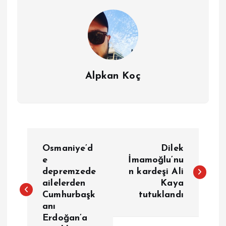
Alpkan Koç
Y
Osmaniye’d
Dilek
a
e
İmamoğlu’nu
depremzede
n kardeşi Ali
ailelerden
Kaya
z
Cumhurbaşk
tutuklandı
anı
ı
Erdoğan’a