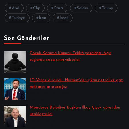
Abd
Chp
Parti
Saldırı
Trump
Türkiye
İran
İsrail
Son Gönderiler
Çocuk Koruma Kanunu Teklifi yasalaştı: Ağır
suçlarda ceza sınırı yükseldi
Alpkan Koç tarafından
Ağustos 8, 2026
JD Vance duyurdu: Hürmüz’den çıkan petrol ve gaz
miktarını artıracağız
Alpkan Koç tarafından
Ağustos 8, 2026
Menderes Belediye Başkanı İlkay Çiçek görevden
uzaklaştırıldı
Alpkan Koç tarafından
Ağustos 8, 2026