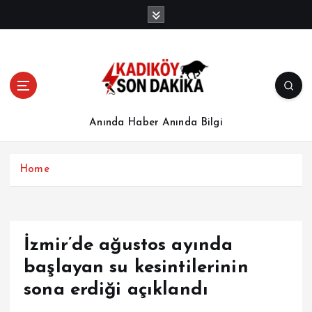
İ
ç
e
r
i
ğ
e
a
Anında Haber Anında Bilgi
t
l
a
Home
İzmir’de ağustos ayında
başlayan su kesintilerinin
sona erdiği açıklandı