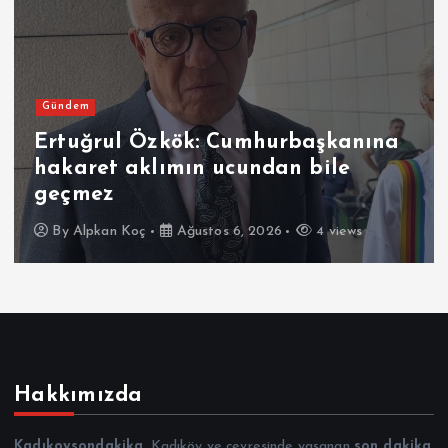
Gündem
kök: Cumhurbaşkanına
ımın ucundan bile
TMO fındık a
açıkladı
Ağustos 6, 2026
4 views
By
Alpkan Koç
Hakkımızda
Kadıkoysondakika
, Kadıköy ve çevresinde yaşanan
son dakika