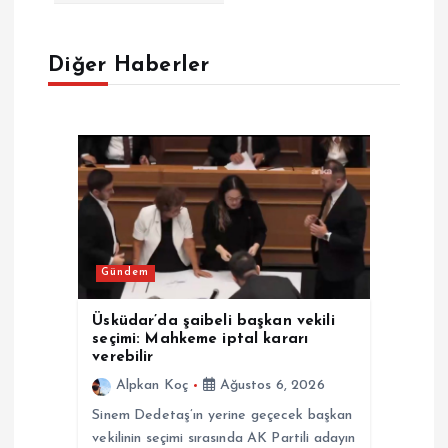
e
Diğer Haberler
z
i
n
m
e
Gündem
s
Üsküdar’da şaibeli başkan vekili
seçimi: Mahkeme iptal kararı
i
verebilir
Alpkan Koç
Ağustos 6, 2026
Sinem Dedetaş’ın yerine geçecek başkan
vekilinin seçimi sırasında AK Partili adayın