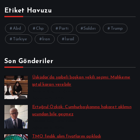
Etiket Havuzu
Abd
Chp
Parti
Saldırı
Trump
Türkiye
İran
İsrail
Son Gönderiler
Üsküdar’da şaibeli başkan vekili seçimi: Mahkeme
iptal kararı verebilir
Alpkan Koç tarafından
Ağustos 6, 2026
Ertuğrul Özkök: Cumhurbaşkanına hakaret aklımın
ucundan bile geçmez
Alpkan Koç tarafından
Ağustos 6, 2026
TMO fındık alım fiyatlarını açıkladı