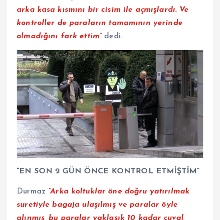
arka kasa kısmını bir cisim ile açmışlardı. Ve
kontroller de paraların tamamının yerinde
olmadığını fark ettim”
dedi.
“EN SON 2 GÜN ÖNCE KONTROL ETMİŞTİM”
Durmaz
“Arka koltuklar öne doğru yatırılmak
suretiyle bagaja ulaşılmış ve paralar öyle
alınmış, bu paralar yaklaşık 10 kadar çuval