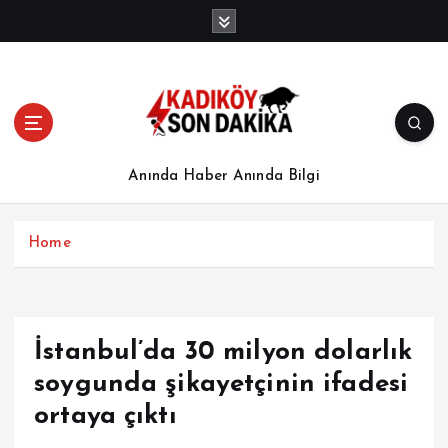
İ
ç
e
r
i
ğ
e
a
Anında Haber Anında Bilgi
t
l
a
Home
İstanbul’da 30 milyon dolarlık
soygunda şikayetçinin ifadesi
ortaya çıktı