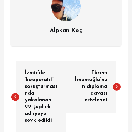
Alpkan Koç
Y
İzmir’de
Ekrem
a
‘kooperatif’
İmamoğlu’nu
soruşturması
n diploma
nda
davası
z
yakalanan
ertelendi
22 şüpheli
ı
adliyeye
sevk edildi
g