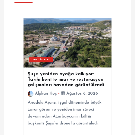
z
i
n
m
Son Dakika
e
Şuşa yeniden ayağa kalkıyor:
Tarihi kentte imar ve restorasyon
s
çalışmaları havadan görüntülendi
Alpkan Koç
Ağustos 6, 2026
i
Anadolu Ajansı, işgal döneminde büyük
zarar gören ve yeniden imar süreci
devam eden Azerbaycan’ın kültür
başkenti Şuşa’yı drone’la görüntüledi.