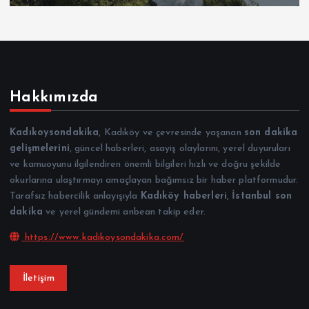
Hakkımızda
Kadıkoysondakika
, Kadıköy ve çevresinde yaşanan
son dakika
gelişmelerini
, güncel haberleri, asayiş olaylarını, yerel duyuruları
ve kamuoyunu ilgilendiren önemli bilgileri hızlı ve doğru şekilde
okurlarına ulaştırmayı amaçlayan bağımsız bir haber platformudur.
Tarafsız habercilik anlayışıyla
Kadıköy haberleri
,
İstanbul son
dakika
ve yerel gündemi anbean takip eder.
https://www.kadikoysondakika.com/
İletişim