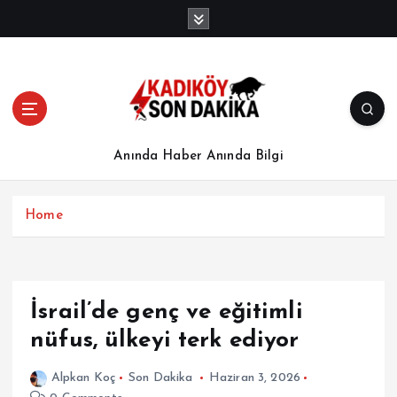
İ
ç
e
r
i
ğ
e
a
Anında Haber Anında Bilgi
t
l
a
Home
İsrail’de genç ve eğitimli
nüfus, ülkeyi terk ediyor
Alpkan Koç
Son Dakika
Haziran 3, 2026