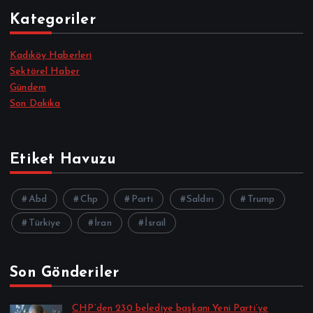
Kategoriler
Kadıköy Haberleri
Sektörel Haber
Gündem
Son Dakika
Etiket Havuzu
Abd
Chp
Parti
Saldırı
Trump
Türkiye
İran
İsrail
Son Gönderiler
CHP’den 230 belediye başkanı Yeni Parti’ye