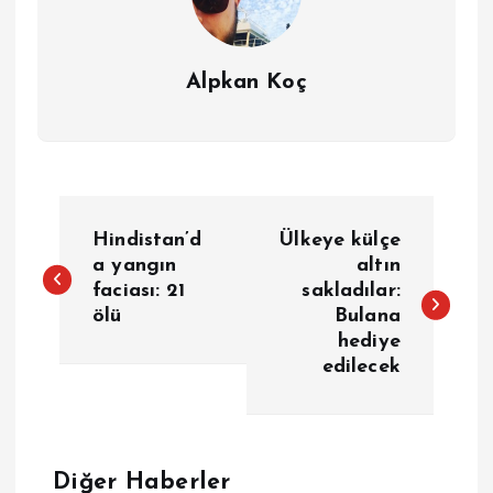
Alpkan Koç
Y
Hindistan’d
Ülkeye külçe
a
a yangın
altın
faciası: 21
sakladılar:
ölü
Bulana
z
hediye
edilecek
ı
g
e
Diğer Haberler