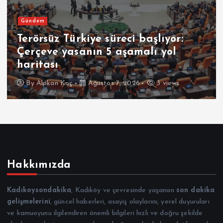
Gündem
Terörsüz Türkiye süreci başlıyor:
Çerçeve yasanın 5 aşamalı yol
haritası
By
Alpkan Koç
Ağustos 7, 2026
3 views
Hakkımızda
Kadıkoysondakika
, Kadıköy ve çevresinde yaşanan
son dakika
gelişmelerini
, güncel haberleri, asayiş olaylarını, yerel duyuruları
ve kamuoyunu ilgilendiren önemli bilgileri hızlı ve doğru şekilde