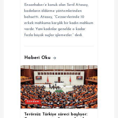
s
Ensonhaber’e konuk olan Sevil Atasoy,
kadınların öldürme yöntemlerinden
i
bahsetti. Atasoy, “Cezaevlerinde 10
erkek mahkuma karşılık bir kadın mahkum
vardır. Yani kadınlar genelde o kadar
fazla büyük suçlar işlemezler.” dedi.
Haberi Oku
Gündem
Terörsüz Türkiye süreci başlıyor: