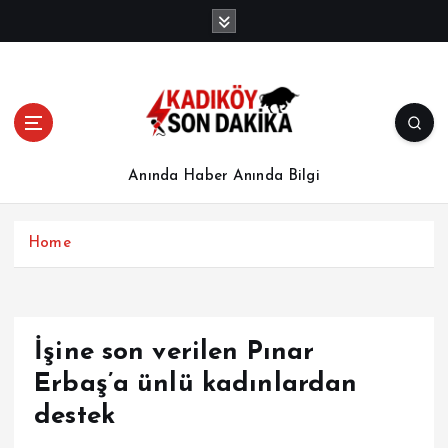
İ
ç
e
r
i
ğ
e
a
Anında Haber Anında Bilgi
t
l
a
Home
İşine son verilen Pınar
Erbaş’a ünlü kadınlardan
destek