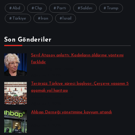
Abd
Chp
Parti
Saldırı
Trump
Türkiye
İran
İsrail
Son Gönderiler
Sevil Atasoy anlattı: Kadınların öldürme yöntemi
farklıdır
Alpkan Koç tarafından
Ağustos 7, 2026
Terörsüz Türkiye süreci başlıyor: Çerçeve yasanın 5
aşamalı yol haritası
Alpkan Koç tarafından
Ağustos 7, 2026
Ahbap Derneği yönetimine kayyum atandı
Alpkan Koç tarafından
Ağustos 7, 2026