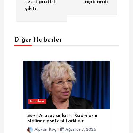
testi pozitif
açıklandı
z
çıktı
ı
g
Diğer Haberler
e
z
i
n
Gündem
m
Sevil Atasoy anlattı: Kadınların
e
öldürme yöntemi farklıdır
Alpkan Koç
Ağustos 7, 2026