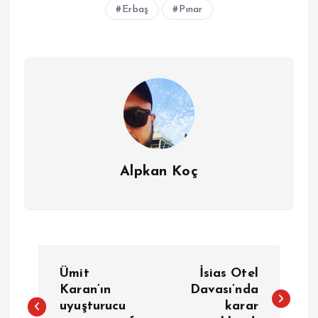
Erbaş
Pınar
Alpkan Koç
Y
Ümit
İsias Otel
a
Karan’ın
Davası’nda
uyuşturucu
karar