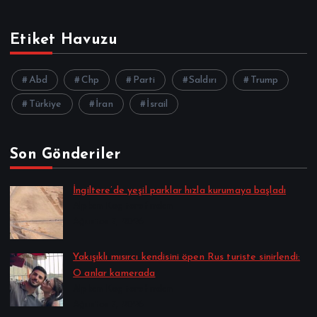
Etiket Havuzu
Abd
Chp
Parti
Saldırı
Trump
Türkiye
İran
İsrail
Son Gönderiler
İngiltere’de yeşil parklar hızla kurumaya başladı
Alpkan Koç tarafından
Ağustos 7, 2026
Yakışıklı mısırcı kendisini öpen Rus turiste sinirlendi:
O anlar kamerada
Alpkan Koç tarafından
Ağustos 7, 2026