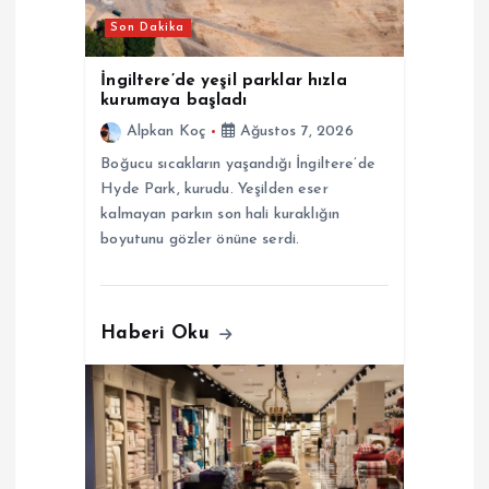
e
Son Dakika
s
İngiltere’de yeşil parklar hızla
kurumaya başladı
i
Alpkan Koç
Ağustos 7, 2026
Boğucu sıcakların yaşandığı İngiltere’de
Hyde Park, kurudu. Yeşilden eser
kalmayan parkın son hali kuraklığın
boyutunu gözler önüne serdi.
Haberi Oku