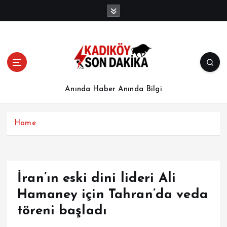
İ
ç
e
r
i
ğ
e
a
Anında Haber Anında Bilgi
t
l
a
Home
İran’ın eski dini lideri Ali
Hamaney için Tahran’da veda
töreni başladı