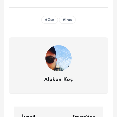
Gün
İran
Alpkan Koç
Y