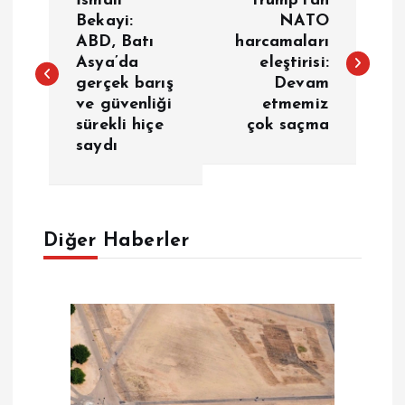
İsmail
Trump’tan
a
Bekayi:
NATO
ABD, Batı
harcamaları
Asya’da
eleştirisi:
z
gerçek barış
Devam
ve güvenliği
etmemiz
ı
sürekli hiçe
çok saçma
saydı
g
e
Diğer Haberler
z
i
n
m