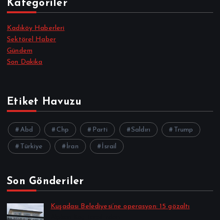
Kategoriler
Kadıköy Haberleri
Sektörel Haber
Gündem
Son Dakika
Etiket Havuzu
Abd
Chp
Parti
Saldırı
Trump
Türkiye
İran
İsrail
Son Gönderiler
Kuşadası Belediyesi’ne operasyon: 15 gözaltı
Alpkan Koç tarafından