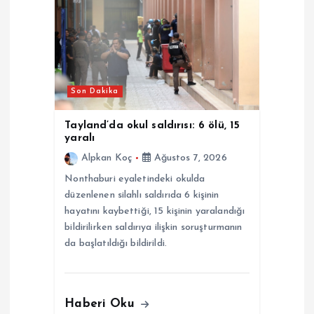
i
n
m
Son Dakika
e
Tayland’da okul saldırısı: 6 ölü, 15
s
yaralı
Alpkan Koç
Ağustos 7, 2026
i
Nonthaburi eyaletindeki okulda
düzenlenen silahlı saldırıda 6 kişinin
hayatını kaybettiği, 15 kişinin yaralandığı
bildirilirken saldırıya ilişkin soruşturmanın
da başlatıldığı bildirildi.
Haberi Oku