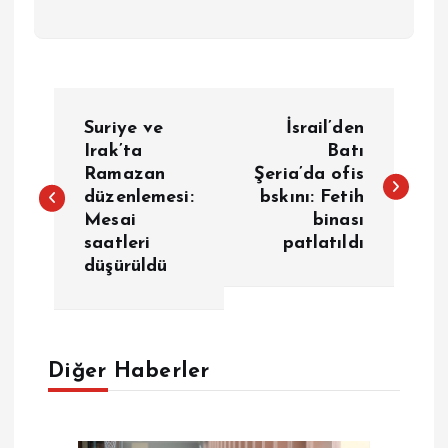
Y
Suriye ve
İsrail’den
a
Irak’ta
Batı
Ramazan
Şeria’da ofis
düzenlemesi:
bskını: Fetih
z
Mesai
binası
saatleri
patlatıldı
ı
düşürüldü
g
e
Diğer Haberler
z