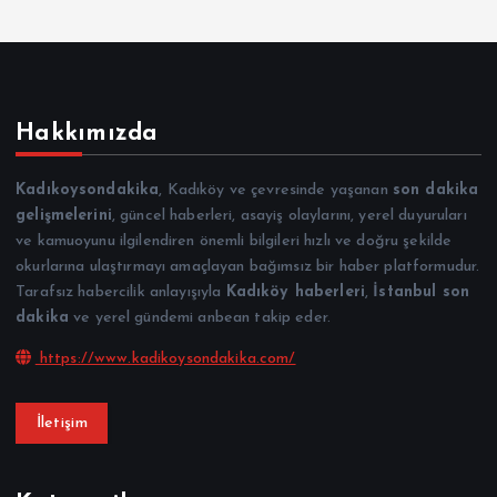
Hakkımızda
Kadıkoysondakika
, Kadıköy ve çevresinde yaşanan
son dakika
gelişmelerini
, güncel haberleri, asayiş olaylarını, yerel duyuruları
ve kamuoyunu ilgilendiren önemli bilgileri hızlı ve doğru şekilde
okurlarına ulaştırmayı amaçlayan bağımsız bir haber platformudur.
Tarafsız habercilik anlayışıyla
Kadıköy haberleri
,
İstanbul son
dakika
ve yerel gündemi anbean takip eder.
https://www.kadikoysondakika.com/
İletişim