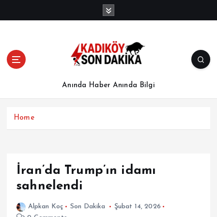
İ
ç
e
r
i
ğ
e
a
Anında Haber Anında Bilgi
t
l
a
Home
İran’da Trump’ın idamı
sahnelendi
Alpkan Koç
Son Dakika
Şubat 14, 2026