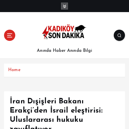
İ
ç
e
r
i
ğ
e
a
Anında Haber Anında Bilgi
t
l
a
Home
İran Dışişleri Bakanı
Erakçi’den İsrail eleştirisi:
Uluslararası hukuku