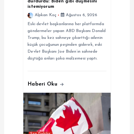
i
durdurdu: Biden gibi düşmesini
istemiyorum
Alpkan Koç
Ağustos 6, 2026
Eski devlet başkanlarına her platformda
göndermeler yapan ABD Başkanı Donald
Trump, bu kez sahneye çıkarttığı ailenin
küçük çocuğunun peşinden giderek, eski
Devlet Başkanı Joe Biden’ın sahnede
düştüğü anları şaka malzemesi yaptı.
Haberi Oku
Son Dakika