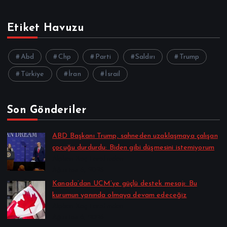
Etiket Havuzu
Abd
Chp
Parti
Saldırı
Trump
Türkiye
İran
İsrail
Son Gönderiler
ABD Başkanı Trump, sahneden uzaklaşmaya çalışan
çocuğu durdurdu: Biden gibi düşmesini istemiyorum
Alpkan Koç tarafından
Ağustos 6, 2026
Kanada’dan UCM’ye güçlü destek mesajı: Bu
kurumun yanında olmaya devam edeceğiz
Alpkan Koç tarafından
Ağustos 6, 2026