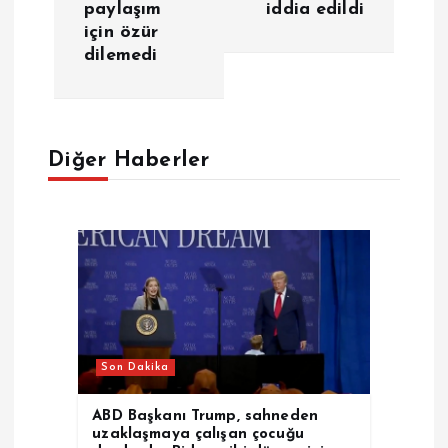
paylaşım
iddia edildi
ı
için özür
dilemedi
g
e
Diğer Haberler
z
i
n
m
e
Son Dakika
s
ABD Başkanı Trump, sahneden
uzaklaşmaya çalışan çocuğu