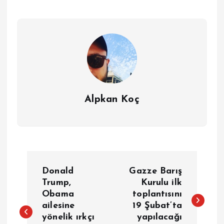
Alpkan Koç
Y
Donald
Gazze Barış
a
Trump,
Kurulu ilk
Obama
toplantısını
ailesine
19 Şubat’ta
z
yönelik ırkçı
yapılacağı