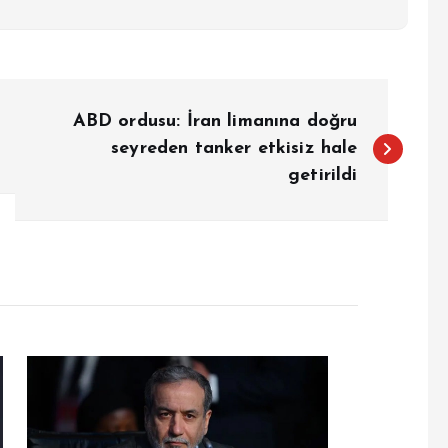
ABD ordusu: İran limanına doğru
seyreden tanker etkisiz hale
getirildi