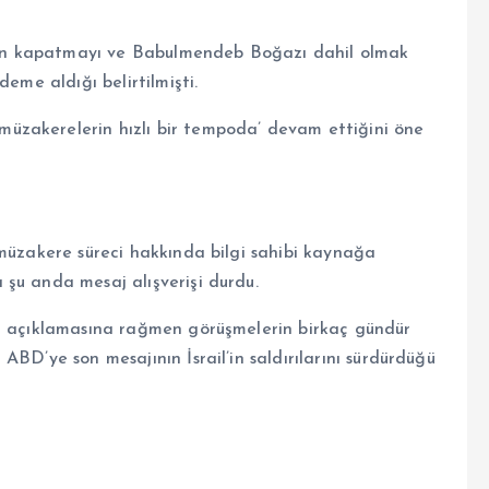
en kapatmayı ve Babulmendeb Boğazı dahil olmak
eme aldığı belirtilmişti.
üzakerelerin hızlı bir tempoda’ devam ettiğini öne
 müzakere süreci hakkında bilgi sahibi kaynağa
şu anda mesaj alışverişi durdu.
ir açıklamasına rağmen görüşmelerin birkaç gündür
BD’ye son mesajının İsrail’in saldırılarını sürdürdüğü