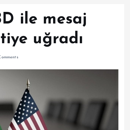
BD ile mesaj
ntiye uğradı
Comments