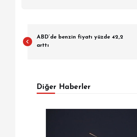
Y
ABD’de benzin fiyatı yüzde 42,2
a
arttı
z
ı
Diğer Haberler
g
e
z