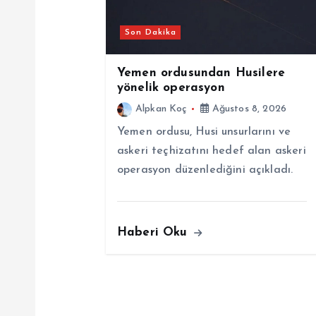
i
Son Dakika
n
Yemen ordusundan Husilere
yönelik operasyon
m
Alpkan Koç
Ağustos 8, 2026
Yemen ordusu, Husi unsurlarını ve
e
askeri teçhizatını hedef alan askeri
operasyon düzenlediğini açıkladı.
s
i
Haberi Oku