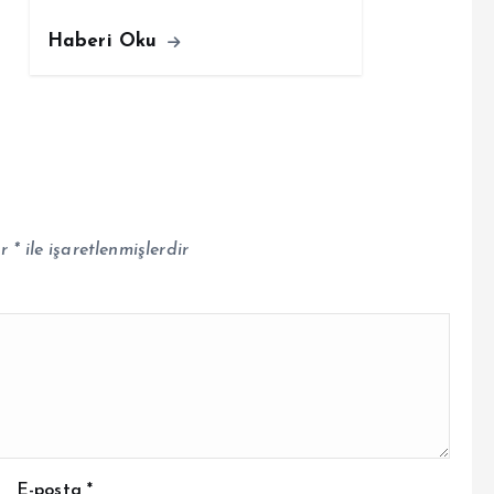
Haberi Oku
ar
*
ile işaretlenmişlerdir
E-posta
*