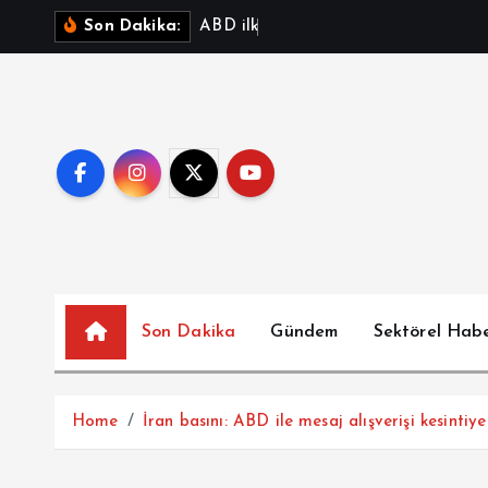
İ
A
B
D
i
l
k
m
R
N
A
t
a
Son Dakika:
ç
e
r
i
ğ
e
a
t
l
a
Son Dakika
Gündem
Sektörel Hab
Home
İran basını: ABD ile mesaj alışverişi kesintiy