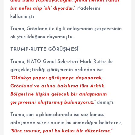
ama bunu yapmayacağım. Şimdi herkes rahat
bir nefes alıp ‘oh’ diyordur.”
ifadelerini
kullanmıştı.
Trump, Grönland ile ilgili anlaşmanın çerçevesinin
oluşturulduğunu duyurmuştu.
TRUMP-RUTTE GÖRÜŞMESİ
Trump, NATO Genel Sekreteri Mark Rutte ile
gerçekleştirdiği görüşmenin ardından ise,
“Oldukça yapıcı görüşmeye dayanarak,
Grönland ve aslına bakılırsa tüm Arktik
Bölgesi’ne ilişkin gelecek bir anlaşmanın
çerçevesini oluşturmuş bulunuyoruz.”
demişti.
Trump, son açıklamalarında ise söz konusu
anlaşmada süre sınırının bulunmadığını belirterek,
“Süre sınırsız; yani bu kalıcı bir düzenleme.”