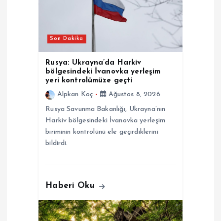
m
e
Son Dakika
s
Rusya: Ukrayna’da Harkiv
i
bölgesindeki İvanovka yerleşim
yeri kontrolümüze geçti
Alpkan Koç
Ağustos 8, 2026
Rusya Savunma Bakanlığı, Ukrayna’nın
Harkiv bölgesindeki İvanovka yerleşim
biriminin kontrolünü ele geçirdiklerini
bildirdi.
Haberi Oku