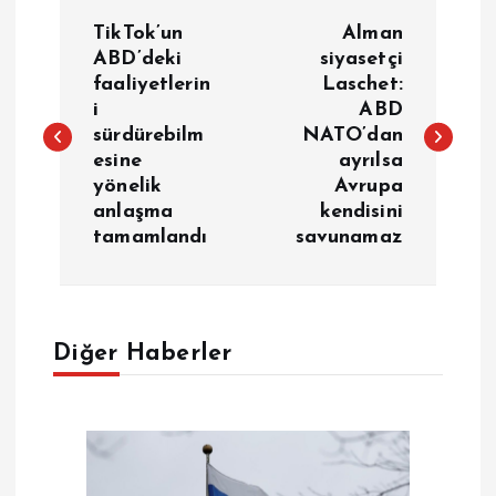
Y
TikTok’un
Alman
a
ABD’deki
siyasetçi
faaliyetlerin
Laschet:
i
ABD
z
sürdürebilm
NATO’dan
esine
ayrılsa
ı
yönelik
Avrupa
anlaşma
kendisini
g
tamamlandı
savunamaz
e
z
Diğer Haberler
i
n