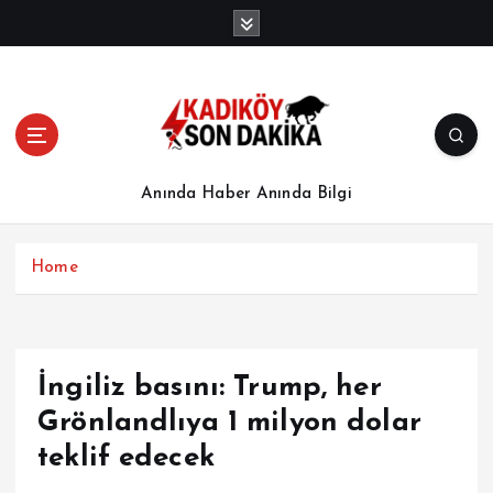
İ
ç
e
r
i
ğ
e
a
Anında Haber Anında Bilgi
t
l
a
Home
İngiliz basını: Trump, her
Grönlandlıya 1 milyon dolar
teklif edecek