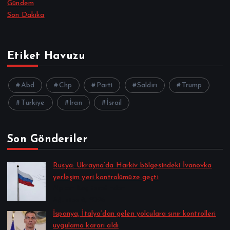
Gündem
Son Dakika
Etiket Havuzu
Abd
Chp
Parti
Saldırı
Trump
Türkiye
İran
İsrail
Son Gönderiler
Rusya: Ukrayna’da Harkiv bölgesindeki İvanovka
yerleşim yeri kontrolümüze geçti
Alpkan Koç tarafından
Ağustos 8, 2026
İspanya, İtalya’dan gelen yolculara sınır kontrolleri
uygulama kararı aldı