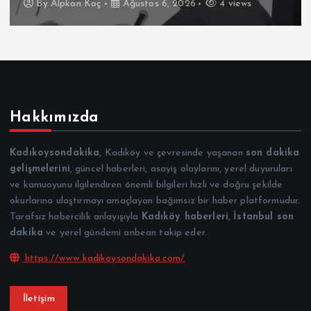
By
Alpkan Koç
Ağustos 6, 2026
4 views
Hakkımızda
Kadıkoysondakika
, Kadıköy ve çevresinde yaşanan
son dakika
gelişmelerini
, güncel haberleri, asayiş olaylarını, yerel duyuruları
ve kamuoyunu ilgilendiren önemli bilgileri hızlı ve doğru şekilde
okurlarına ulaştırmayı amaçlayan bağımsız bir haber platformudur.
Tarafsız habercilik anlayışıyla
Kadıköy haberleri
,
İstanbul son
dakika
ve yerel gündemi anbean takip eder.
https://www.kadikoysondakika.com/
İletişim