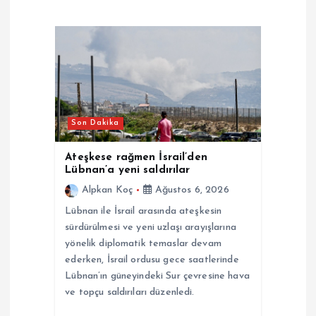
z
i
n
m
Son Dakika
e
Ateşkese rağmen İsrail’den
s
Lübnan’a yeni saldırılar
Alpkan Koç
Ağustos 6, 2026
i
Lübnan ile İsrail arasında ateşkesin
sürdürülmesi ve yeni uzlaşı arayışlarına
yönelik diplomatik temaslar devam
ederken, İsrail ordusu gece saatlerinde
Lübnan’ın güneyindeki Sur çevresine hava
ve topçu saldırıları düzenledi.