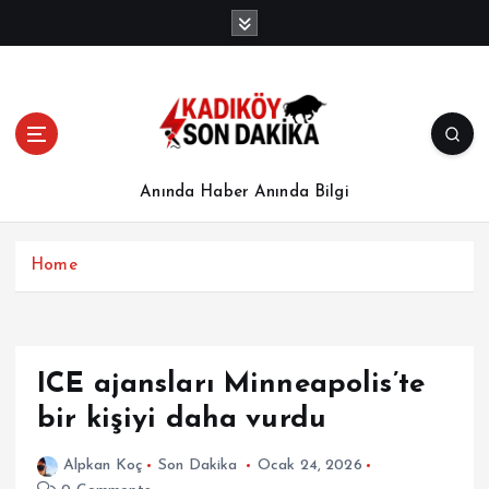
İ
ç
e
r
i
ğ
e
a
Anında Haber Anında Bilgi
t
l
a
Home
ICE ajansları Minneapolis’te
bir kişiyi daha vurdu
Alpkan Koç
Son Dakika
Ocak 24, 2026