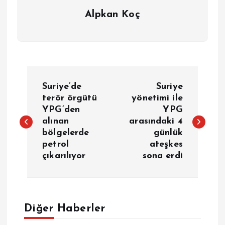
Alpkan Koç
Y
Suriye’de
Suriye
a
terör örgütü
yönetimi ile
YPG’den
YPG
alınan
arasındaki 4
z
bölgelerde
günlük
petrol
ateşkes
ı
çıkarılıyor
sona erdi
g
e
Diğer Haberler