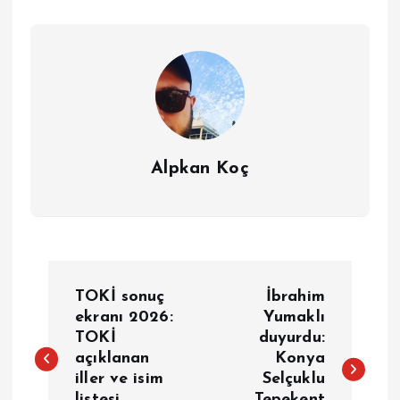
Alpkan Koç
Y
TOKİ sonuç
İbrahim
a
ekranı 2026:
Yumaklı
TOKİ
duyurdu:
açıklanan
Konya
z
iller ve isim
Selçuklu
listesi
Tepekent