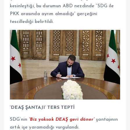
kesinleştiği, bu durumun ABD nezdinde “SDG ile
PKK arasında ayrım olmadığı” gerçeğini
tescillediği belirtildi.
‘DEAŞ ŞANTAJI’ TERS TEPTİ
SDG’nin
“Biz yoksak DEAŞ geri döner”
şantajının
artık işe yaramadığı vurgulandı.