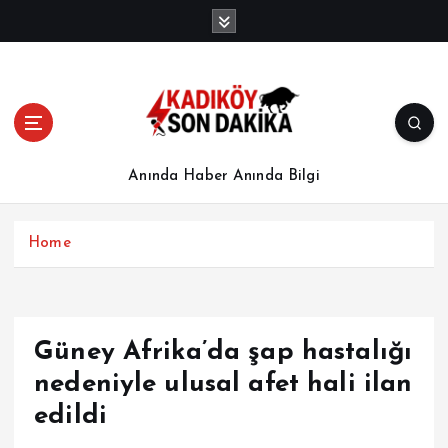
İ
ç
e
r
i
ğ
e
a
Anında Haber Anında Bilgi
t
l
a
Home
Güney Afrika’da şap hastalığı
nedeniyle ulusal afet hali ilan
edildi