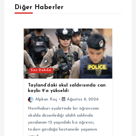
Diğer Haberler
z
i
n
m
e
Son Dakika
s
Tayland’daki okul saldırısında can
kaybı 9’a yükseldi
i
Alpkan Koç
Ağustos 8, 2026
Nonthaburi eyaletinde bir öğrencinin
okulda düzenlediği silahlı saldırıda
yaralanan 12 yaşındaki kız öğrenci,
tedavi gördüğü hastanede yaşamını