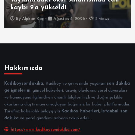
kaybı 9’a yükseldi
By
Alpkan Koç
Ağustos 8, 2026
5 views
Hakkımızda
Kadıkoysondakika
, Kadıköy ve çevresinde yaşanan
son dakika
gelişmelerini
, güncel haberleri, asayiş olaylarını, yerel duyuruları
ve kamuoyunu ilgilendiren önemli bilgileri hızlı ve doğru şekilde
okurlarına ulaştırmayı amaçlayan bağımsız bir haber platformudur.
Tarafsız habercilik anlayışıyla
Kadıköy haberleri
,
İstanbul son
dakika
ve yerel gündemi anbean takip eder.
https://www.kadikoysondakika.com/