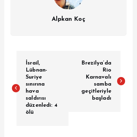
Alpkan Koç
Y
İsrail,
Brezilya’da
a
Lübnan-
Rio
Suriye
Karnavalı
sınırına
samba
z
hava
geçitleriyle
saldırısı
başladı
ı
düzenledi: 4
ölü
g
e