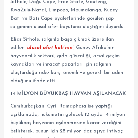
Sithole; Doğu Cape, Free State, Gauteng,
KwaZulu-Natal, Limpopo, Mpumalanga, Kuzey
Batı ve Batı Cape eyaletlerinde görülen şap
salgınının ulusal afet boyutuna ulaştığını duyurdu.
Elias Sithole, salgınla başa çıkmak üzere ilan
edilen
‘ulusal afet hali’nin’
, Güney Afrika’nın
hayvancılık sektörü, gıda güvenliği, kırsal geçim
kaynakları ve ihracat pazarları için salgının
oluşturduğu riske karşı önemli ve gerekli bir adım
olduğunu ifade etti.
14 MİLYON BÜYÜKBAŞ HAYVAN AŞILANACAK
Cumhurbaşkanı Cyril Ramaphosa ise yaptığı
açıklamada, hükümetin gelecek 12 ayda 14 milyon
büyükbaş hayvanın aşılanmasına karar verdiğini
belirterek, bunun için 28 milyon doz aşıya ihtiyaç