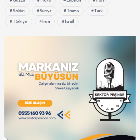
Gazze
Hava
Lübnan
Parti
Saldırı
Suriye
Trump
Türk
Türkiye
İran
İsrail