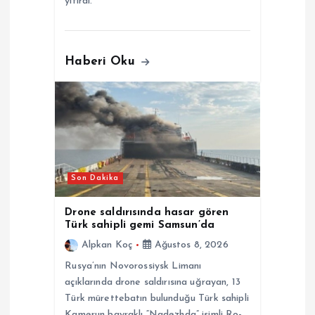
yitirdi.
Haberi Oku
Son Dakika
Drone saldırısında hasar gören
Türk sahipli gemi Samsun’da
Alpkan Koç
Ağustos 8, 2026
Rusya’nın Novorossiysk Limanı
açıklarında drone saldırısına uğrayan, 13
Türk mürettebatın bulunduğu Türk sahipli
Kamerun bayraklı “Nadezhda” isimli Ro-