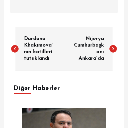
Y
Durdona
Nijerya
a
Khakımova’
Cumhurbaşk
nın katilleri
anı
tutuklandı
Ankara’da
z
ı
g
Diğer Haberler
e
z