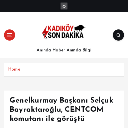
İ
ç
e
r
i
ğ
e
a
Anında Haber Anında Bilgi
t
l
a
Home
Genelkurmay Başkanı Selçuk
Bayraktaroğlu, CENTCOM
komutanı ile görüştü