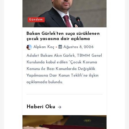
i
n
Gündem
m
Bakan Gürlek’ten suça sürüklenen
çocuk yasasına dair açıklama
e
Alpkan Koç
Ağustos 8, 2026
Adalet Bakanı Akın Gürlek, TBMM Genel
s
Kurulunda kabul edilen “Çocuk Koruma
Kanunu ile Bazı Kanunlarda Değişiklik
i
Yapılmasına Dair Kanun Teklifi”ne ilişkin
açıklamada bulundu.
Haberi Oku