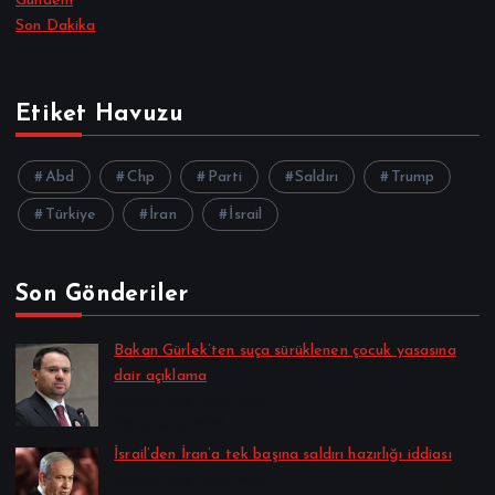
Gündem
Son Dakika
Etiket Havuzu
Abd
Chp
Parti
Saldırı
Trump
Türkiye
İran
İsrail
Son Gönderiler
Bakan Gürlek’ten suça sürüklenen çocuk yasasına
dair açıklama
Alpkan Koç tarafından
Ağustos 8, 2026
İsrail’den İran’a tek başına saldırı hazırlığı iddiası
Alpkan Koç tarafından