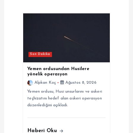
z
i
n
m
Son Dakika
e
Yemen ordusundan Husilere
yönelik operasyon
s
Alpkan Koç
Ağustos 8, 2026
Yemen ordusu, Husi unsurlarını ve askeri
i
teçhizatını hedef alan askeri operasyon
düzenlediğini açıkladı.
Haberi Oku