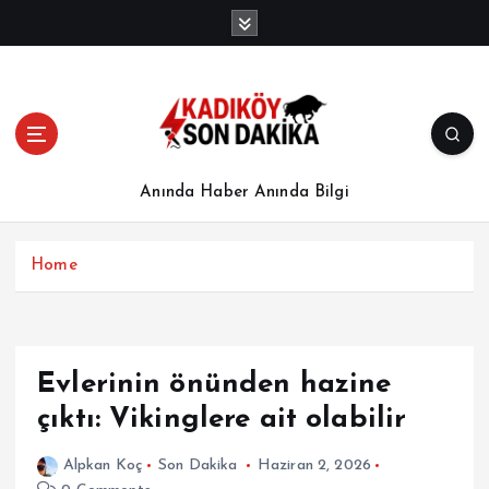
İ
ç
e
r
i
ğ
e
a
Anında Haber Anında Bilgi
t
l
a
Home
Evlerinin önünden hazine
çıktı: Vikinglere ait olabilir
Alpkan Koç
Son Dakika
Haziran 2, 2026