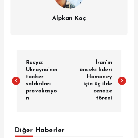
Alpkan Koç
Y
Rusya:
İran’ın
a
Ukrayna’nın
önceki lideri
tanker
Hamaney
saldırıları
için üç ilde
z
provokasyo
cenaze
n
töreni
ı
g
e
Diğer Haberler