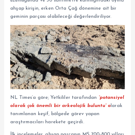
uzunluğunda ve 30 santimetre kalınlığındaki oyma
ahşap kirişin, erken Orta Çağ dönemine ait bir
geminin parçası olabileceği değerlendiriliyor.
NL Times’a göre; Yetkililer tarafından
“potansiyel
olarak çok önemli bir arkeolojik buluntu” o
larak
tanımlanan keşif, bölgede görev yapan
araştırmacıları harekete geçirdi.
İlk incelemeler, ahşap parçanın MS 700-800 yılları