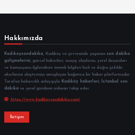
Hakkımızda
Kadıkoysondakika
, Kadıköy ve çevresinde yaşanan
son dakika
gelişmelerini
, güncel haberleri, asayiş olaylarını, yerel duyuruları
ve kamuoyunu ilgilendiren önemli bilgileri hızlı ve doğru şekilde
okurlarına ulaştırmayı amaçlayan bağımsız bir haber platformudur.
Tarafsız habercilik anlayışıyla
Kadıköy haberleri
,
İstanbul son
dakika
ve yerel gündemi anbean takip eder.
https://www.kadikoysondakika.com/
İletişim