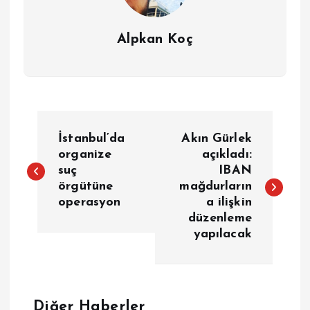
Alpkan Koç
Y
İstanbul’da
Akın Gürlek
a
organize
açıkladı:
suç
IBAN
örgütüne
mağdurların
z
operasyon
a ilişkin
düzenleme
ı
yapılacak
g
e
Diğer Haberler