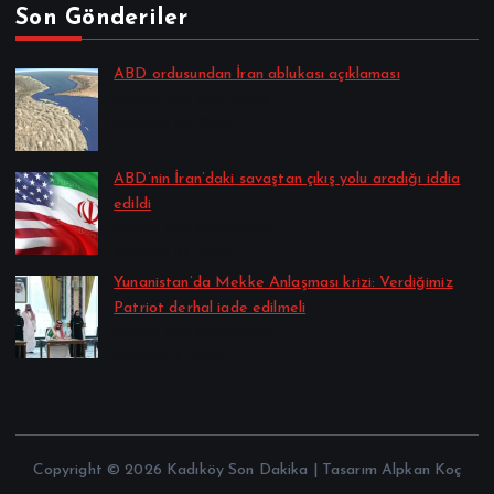
Son Gönderiler
ABD ordusundan İran ablukası açıklaması
Alpkan Koç tarafından
Ağustos 10, 2026
ABD’nin İran’daki savaştan çıkış yolu aradığı iddia
edildi
Alpkan Koç tarafından
Ağustos 10, 2026
Yunanistan’da Mekke Anlaşması krizi: Verdiğimiz
Patriot derhal iade edilmeli
Alpkan Koç tarafından
Ağustos 9, 2026
Copyright © 2026 Kadıköy Son Dakika | Tasarım Alpkan Koç