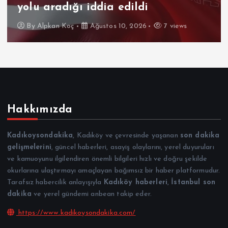
yolu aradığı iddia edildi
By
Alpkan Koç
Ağustos 10, 2026
7 views
Hakkımızda
Kadıkoysondakika
, Kadıköy ve çevresinde yaşanan
son dakika
gelişmelerini
, güncel haberleri, asayiş olaylarını, yerel duyuruları
ve kamuoyunu ilgilendiren önemli bilgileri hızlı ve doğru şekilde
okurlarına ulaştırmayı amaçlayan bağımsız bir haber platformudur.
Tarafsız habercilik anlayışıyla
Kadıköy haberleri
,
İstanbul son
dakika
ve yerel gündemi anbean takip eder.
https://www.kadikoysondakika.com/