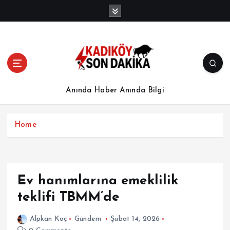
İ
ç
e
r
i
ğ
e
a
Anında Haber Anında Bilgi
t
l
a
Home
Ev hanımlarına emeklilik
teklifi TBMM’de
Alpkan Koç
Gündem
Şubat 14, 2026