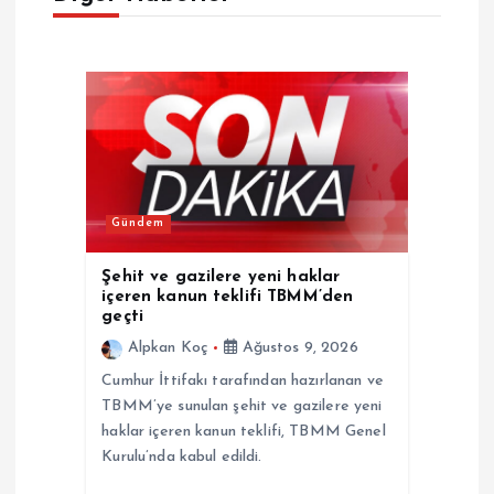
z
i
n
m
Gündem
e
Şehit ve gazilere yeni haklar
s
içeren kanun teklifi TBMM’den
geçti
i
Alpkan Koç
Ağustos 9, 2026
Cumhur İttifakı tarafından hazırlanan ve
TBMM’ye sunulan şehit ve gazilere yeni
haklar içeren kanun teklifi, TBMM Genel
Kurulu’nda kabul edildi.