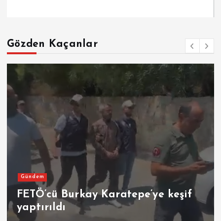
Gözden Kaçanlar
Son Dakika
if
İran, ABD ve İsrail’e ait silah
kalıntılarını sergiledi