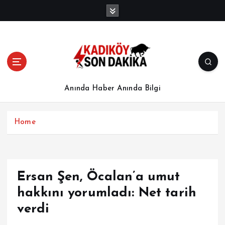
İ
ç
e
r
i
ğ
e
a
Anında Haber Anında Bilgi
t
l
a
Home
Ersan Şen, Öcalan’a umut
hakkını yorumladı: Net tarih
verdi