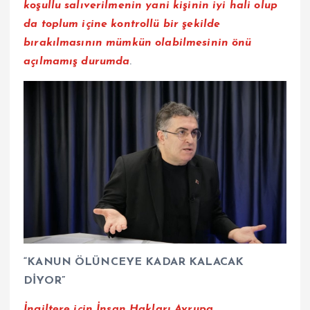
koşullu salıverilmenin yani kişinin iyi hali olup
da toplum içine kontrollü bir şekilde
bırakılmasının mümkün olabilmesinin önü
açılmamış durumda
.
“KANUN ÖLÜNCEYE KADAR KALACAK
DİYOR”
İngiltere için İnsan Hakları Avrupa