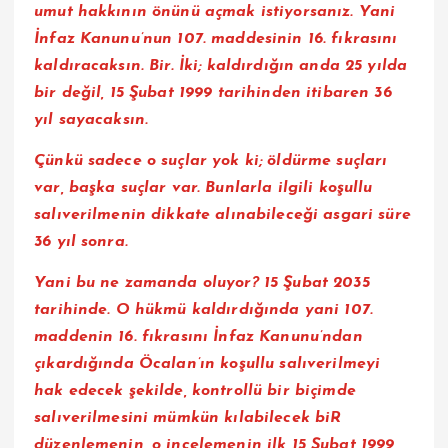
umut hakkının önünü açmak istiyorsanız. Yani
İnfaz Kanunu’nun 107. maddesinin 16. fıkrasını
kaldıracaksın. Bir. İki; kaldırdığın anda 25 yılda
bir değil, 15 Şubat 1999 tarihinden itibaren 36
yıl sayacaksın.
Çünkü sadece o suçlar yok ki; öldürme suçları
var, başka suçlar var. Bunlarla ilgili koşullu
salıverilmenin dikkate alınabileceği asgari süre
36 yıl sonra.
Yani bu ne zamanda oluyor? 15 Şubat 2035
tarihinde. O hükmü kaldırdığında yani 107.
maddenin 16. fıkrasını İnfaz Kanunu’ndan
çıkardığında Öcalan’ın koşullu salıverilmeyi
hak edecek şekilde, kontrollü bir biçimde
salıverilmesini mümkün kılabilecek biR
düzenlemenin, o incelemenin ilk 15 Şubat 1999