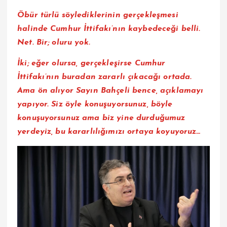
Öbür türlü söylediklerinin gerçekleşmesi
halinde Cumhur İttifakı’nın kaybedeceği belli.
Net. Bir; oluru yok.
İki; eğer olursa, gerçekleşirse Cumhur
İttifakı’nın buradan zararlı çıkacağı ortada.
Ama ön alıyor Sayın Bahçeli bence, açıklamayı
yapıyor. Siz öyle konuşuyorsunuz, böyle
konuşuyorsunuz ama biz yine durduğumuz
yerdeyiz, bu kararlılığımızı ortaya koyuyoruz…