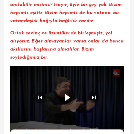
anılabilir misiniz? Hayır, öyle bir şey yok. Bizim
hepimiz eşitiz. Bizim hepimiz de bu vatana, bu
vatandaşlık bağıyla bağlılık vardır.
Ortak sevinç ve üzüntülerde birleşmişiz, yol
alıyoruz. Eğer almayanlar varsa onlar da bence
akıllarını başlarına almalılar. Bizim
söylediğimiz bu.