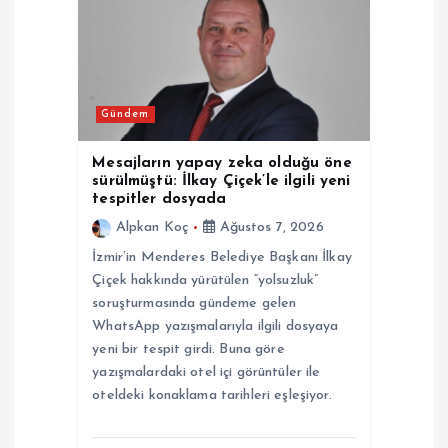
i
n
m
Gündem
e
Mesajların yapay zeka olduğu öne
sürülmüştü: İlkay Çiçek’le ilgili yeni
s
tespitler dosyada
Alpkan Koç
Ağustos 7, 2026
i
İzmir’in Menderes Belediye Başkanı İlkay
Çiçek hakkında yürütülen “yolsuzluk”
soruşturmasında gündeme gelen
WhatsApp yazışmalarıyla ilgili dosyaya
yeni bir tespit girdi. Buna göre
yazışmalardaki otel içi görüntüler ile
oteldeki konaklama tarihleri eşleşiyor.