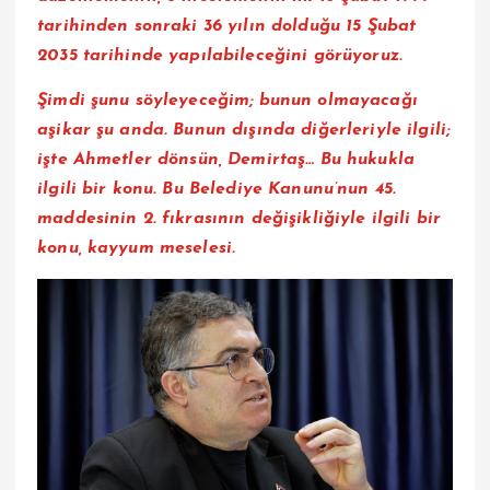
tarihinden sonraki 36 yılın dolduğu 15 Şubat
2035 tarihinde yapılabileceğini görüyoruz.
Şimdi şunu söyleyeceğim; bunun olmayacağı
aşikar şu anda. Bunun dışında diğerleriyle ilgili;
işte Ahmetler dönsün, Demirtaş… Bu hukukla
ilgili bir konu. Bu Belediye Kanunu’nun 45.
maddesinin 2. fıkrasının değişikliğiyle ilgili bir
konu, kayyum meselesi.