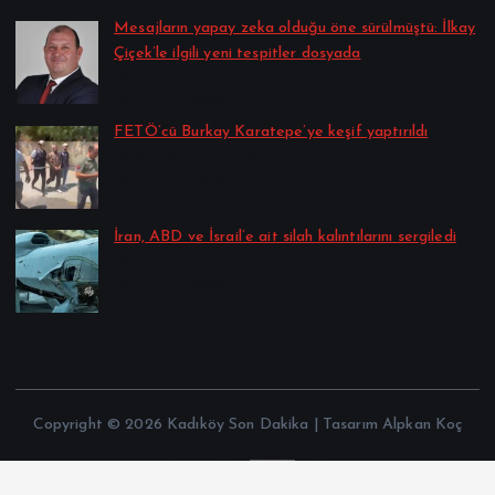
Mesajların yapay zeka olduğu öne sürülmüştü: İlkay
Çiçek’le ilgili yeni tespitler dosyada
Alpkan Koç tarafından
Ağustos 7, 2026
FETÖ’cü Burkay Karatepe’ye keşif yaptırıldı
Alpkan Koç tarafından
Ağustos 7, 2026
İran, ABD ve İsrail’e ait silah kalıntılarını sergiledi
Alpkan Koç tarafından
Ağustos 7, 2026
Copyright © 2026 Kadıköy Son Dakika | Tasarım Alpkan Koç