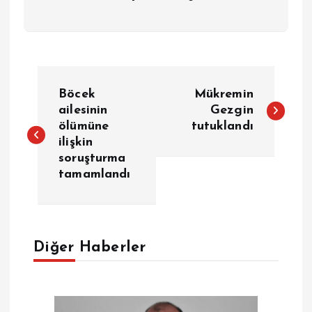
Y
Böcek
Mükremin
a
ailesinin
Gezgin
ölümüne
tutuklandı
ilişkin
z
soruşturma
tamamlandı
ı
g
e
Diğer Haberler
z