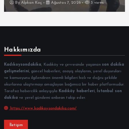
By
Alpkan Koç
Ağustos 7, 2026
3 views
Hakkımızda
Kadıkoysondakika
, Kadıköy ve çevresinde yaşanan
son dakika
gelişmelerini
, güncel haberleri, asayiş olaylarını, yerel duyuruları
ve kamuoyunu ilgilendiren önemli bilgileri hızlı ve doğru şekilde
okurlarına ulaştırmayı amaçlayan bağımsız bir haber platformudur.
Tarafsız habercilik anlayışıyla
Kadıköy haberleri
,
İstanbul son
dakika
ve yerel gündemi anbean takip eder.
https://www.kadikoysondakika.com/
İletişim