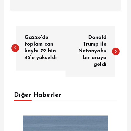
Y
Gazze’de
Donald
a
toplam can
Trump ile
kaybı 72 bin
Netanyahu
45’e yükseldi
bir araya
z
geldi
ı
g
Diğer Haberler
e
z