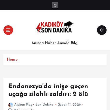
İ
ç
e
r
i
ğ
e
a
Anında Haber Anında Bilgi
t
l
a
Home
Endonezya’da inişe geçen
uçağa silahlı saldırı: 2 ölü
Alpkan Koç
Son Dakika
Şubat 11, 2026