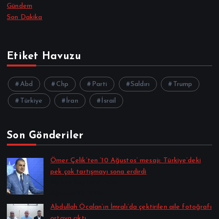
Gündem
Son Dakika
Etiket Havuzu
Abd
Chp
Parti
Saldırı
Trump
Türkiye
İran
İsrail
Son Gönderiler
Ömer Çelik’ten ’10 Ağustos’ mesajı: Türkiye’deki
pek çok tartışmayı sona erdirdi
Alpkan Koç tarafından
Ağustos 10, 2026
Abdullah Öcalan’ın İmralı’da çektirilen aile fotoğrafı
ortaya çıktı