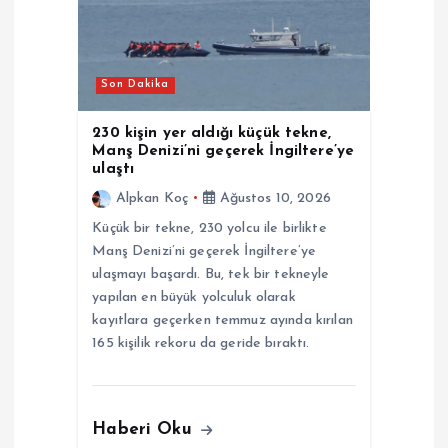
i
n
Son Dakika
m
230 kişin yer aldığı küçük tekne,
e
Manş Denizi’ni geçerek İngiltere’ye
ulaştı
s
Alpkan Koç
Ağustos 10, 2026
Küçük bir tekne, 230 yolcu ile birlikte
i
Manş Denizi’ni geçerek İngiltere’ye
ulaşmayı başardı. Bu, tek bir tekneyle
yapılan en büyük yolculuk olarak
kayıtlara geçerken temmuz ayında kırılan
165 kişilik rekoru da geride bıraktı.
Haberi Oku