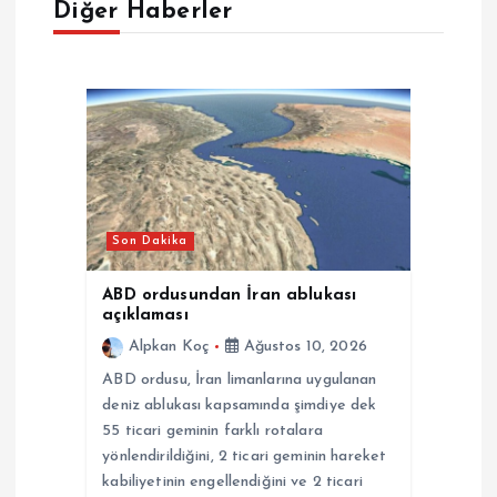
Diğer Haberler
z
i
n
m
e
Son Dakika
s
ABD ordusundan İran ablukası
açıklaması
i
Alpkan Koç
Ağustos 10, 2026
ABD ordusu, İran limanlarına uygulanan
deniz ablukası kapsamında şimdiye dek
55 ticari geminin farklı rotalara
yönlendirildiğini, 2 ticari geminin hareket
kabiliyetinin engellendiğini ve 2 ticari