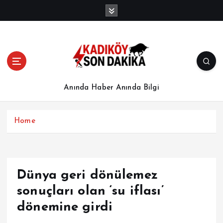
İ
ç
e
r
i
ğ
e
a
Anında Haber Anında Bilgi
t
l
a
Home
Dünya geri dönülemez
sonuçları olan ‘su iflası’
dönemine girdi