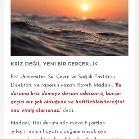
KRİZ DEĞİL YENİ BİR GERÇEKLİK
BM Üniversitesi Su, Çevre ve Sağlık Enstitüsü
Direktörü ve raporun yazarı Kaveh Madani,
“Bu
duruma kriz demeye devam ederseniz, bunun
geçici bir şok olduğunu ve hafifletilebileceğini
ima etmiş olursunuz.”
dedi.
Madani, iflas durumunda mevcut şartları
iyileştirmenin hayati olduğunu ancak aynı