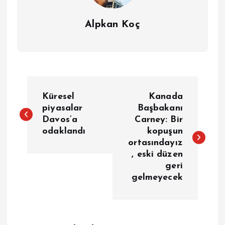
Alpkan Koç
Y
Küresel
Kanada
a
piyasalar
Başbakanı
Davos’a
Carney: Bir
odaklandı
kopuşun
z
ortasındayız
, eski düzen
ı
geri
gelmeyecek
g
e