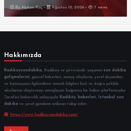
By
Alpkan Koç
Ağustos 10, 2026
7 views
Hakkımızda
Kadıkoysondakika
, Kadıköy ve çevresinde yaşanan
son dakika
gelişmelerini
, güncel haberleri, asayiş olaylarını, yerel duyuruları
ve kamuoyunu ilgilendiren önemli bilgileri hızlı ve doğru şekilde
okurlarına ulaştırmayı amaçlayan bağımsız bir haber platformudur.
Tarafsız habercilik anlayışıyla
Kadıköy haberleri
,
İstanbul son
dakika
ve yerel gündemi anbean takip eder.
https://www.kadikoysondakika.com/