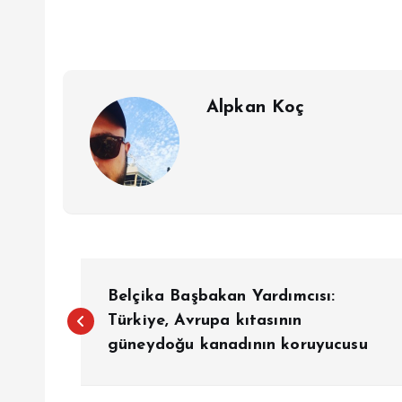
Alpkan Koç
Y
Belçika Başbakan Yardımcısı:
a
Türkiye, Avrupa kıtasının
güneydoğu kanadının koruyucusu
z