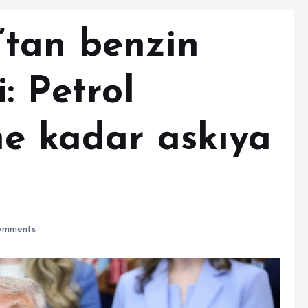
tan benzin
: Petrol
ne kadar askıya
omments