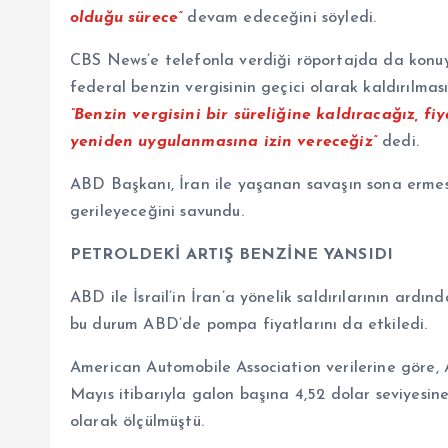
olduğu sürece”
devam edeceğini söyledi.
CBS News’e telefonla verdiği röportajda da konuy
federal benzin vergisinin geçici olarak kaldırılmas
“Benzin vergisini bir süreliğine kaldıracağız, f
yeniden uygulanmasına izin vereceğiz”
dedi.
ABD Başkanı, İran ile yaşanan savaşın sona ermesiy
gerileyeceğini savundu.
PETROLDEKİ ARTIŞ BENZİNE YANSIDI
ABD ile İsrail’in İran’a yönelik saldırılarının ardın
bu durum ABD’de pompa fiyatlarını da etkiledi.
American Automobile Association verilerine göre, 
Mayıs itibarıyla galon başına 4,52 dolar seviyesin
olarak ölçülmüştü.