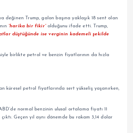
a değinen Trump, galon başına yaklaşık 18 sent olan
ının
“harika bir fikir”
olduğunu ifade etti. Trump,
iyatlar düştüğünde ise verginin kademeli şekilde
le birlikte petrol ve benzin fiyatlarının da hızla
dan küresel petrol fiyatlarında sert yükseliş yaşanırken,
ABD’de normal benzinin ulusal ortalama fiyatı 11
e çıktı. Geçen yıl aynı dönemde bu rakam 3,14 dolar