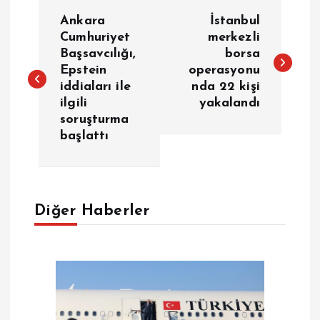
Y
Ankara
İstanbul
a
Cumhuriyet
merkezli
Başsavcılığı,
borsa
Epstein
operasyonu
z
iddiaları ile
nda 22 kişi
ilgili
yakalandı
ı
soruşturma
başlattı
g
e
Diğer Haberler
z
i
n