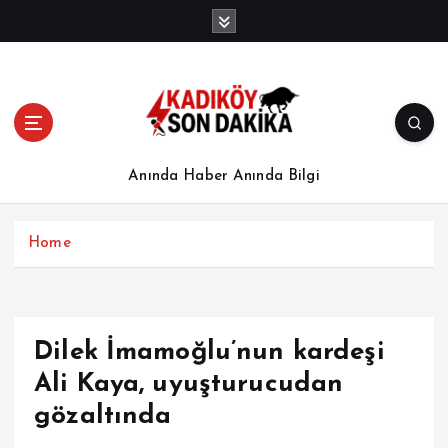
İ
ç
e
r
i
ğ
e
a
Anında Haber Anında Bilgi
t
l
a
Home
Dilek İmamoğlu’nun kardeşi
Ali Kaya, uyuşturucudan
gözaltında