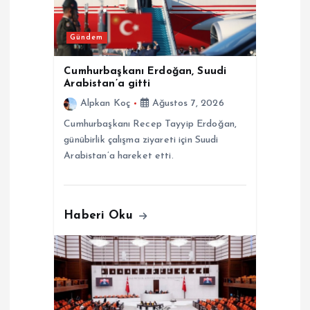
m
e
Gündem
s
Cumhurbaşkanı Erdoğan, Suudi
Arabistan’a gitti
i
Alpkan Koç
Ağustos 7, 2026
Cumhurbaşkanı Recep Tayyip Erdoğan,
günübirlik çalışma ziyareti için Suudi
Arabistan’a hareket etti.
Haberi Oku