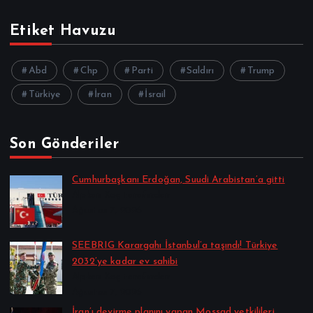
Etiket Havuzu
Abd
Chp
Parti
Saldırı
Trump
Türkiye
İran
İsrail
Son Gönderiler
Cumhurbaşkanı Erdoğan, Suudi Arabistan’a gitti
Alpkan Koç tarafından
Ağustos 7, 2026
SEEBRIG Karargahı İstanbul’a taşındı! Türkiye
2032’ye kadar ev sahibi
Alpkan Koç tarafından
Ağustos 7, 2026
İran’ı devirme planını yapan Mossad yetkilileri