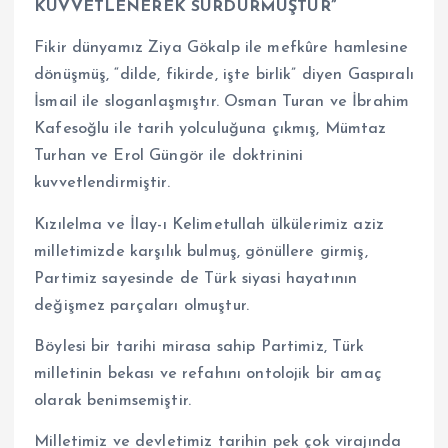
KUVVETLENEREK SÜRDÜRMÜŞTÜR”
Fikir dünyamız Ziya Gökalp ile mefkûre hamlesine
dönüşmüş, “dilde, fikirde, işte birlik” diyen Gaspıralı
İsmail ile sloganlaşmıştır. Osman Turan ve İbrahim
Kafesoğlu ile tarih yolculuğuna çıkmış, Mümtaz
Turhan ve Erol Güngör ile doktrinini
kuvvetlendirmiştir.
Kızılelma ve İlay-ı Kelimetullah ülkülerimiz aziz
milletimizde karşılık bulmuş, gönüllere girmiş,
Partimiz sayesinde de Türk siyasi hayatının
değişmez parçaları olmuştur.
Böylesi bir tarihi mirasa sahip Partimiz, Türk
milletinin bekası ve refahını ontolojik bir amaç
olarak benimsemiştir.
Milletimiz ve devletimiz tarihin pek çok virajında