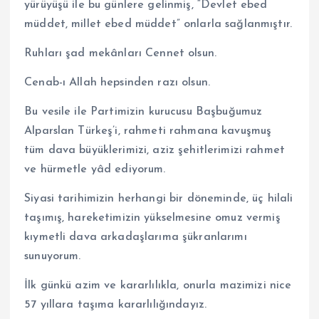
yürüyüşü ile bu günlere gelinmiş, “Devlet ebed
müddet, millet ebed müddet” onlarla sağlanmıştır.
Ruhları şad mekânları Cennet olsun.
Cenab-ı Allah hepsinden razı olsun.
Bu vesile ile Partimizin kurucusu Başbuğumuz
Alparslan Türkeş’i, rahmeti rahmana kavuşmuş
tüm dava büyüklerimizi, aziz şehitlerimizi rahmet
ve hürmetle yâd ediyorum.
Siyasi tarihimizin herhangi bir döneminde, üç hilali
taşımış, hareketimizin yükselmesine omuz vermiş
kıymetli dava arkadaşlarıma şükranlarımı
sunuyorum.
İlk günkü azim ve kararlılıkla, onurla mazimizi nice
57 yıllara taşıma kararlılığındayız.