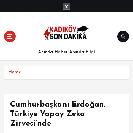
İ
ç
e
r
i
ğ
e
a
Anında Haber Anında Bilgi
t
l
a
Home
Cumhurbaşkanı Erdoğan,
Türkiye Yapay Zeka
Zirvesi’nde