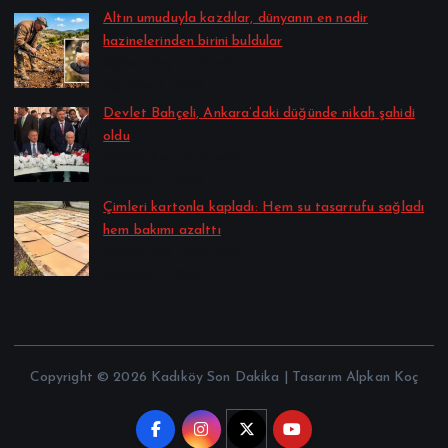
Altın umuduyla kazdılar, dünyanın en nadir
hazinelerinden birini buldular
Alpkan Koç tarafından
Ağustos 7, 2026
Devlet Bahçeli, Ankara’daki düğünde nikah şahidi
oldu
Alpkan Koç tarafından
Ağustos 7, 2026
Çimleri kartonla kapladı: Hem su tasarrufu sağladı
hem bakımı azalttı
Alpkan Koç tarafından
Ağustos 7, 2026
Copyright © 2026 Kadıköy Son Dakika | Tasarım Alpkan Koç