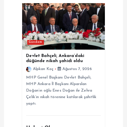
i
n
m
e
Gündem
s
Devlet Bahçeli, Ankara’daki
düğünde nikah şahidi oldu
i
Alpkan Koç
Ağustos 7, 2026
MHP Genel Başkanı Devlet Bahçeli,
MHP Ankara İl Başkanı Alparslan
Doğan’ın oğlu Enes Doğan ile Zehra
Çelik’in nikah törenine katılarak şahitlik
yaptı.