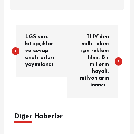
Y
LGS soru
THY’den
a
kitapçıkları
milli takım
ve cevap
için reklam
anahtarları
filmi: Bir
z
yayımlandı
milletin
hayali,
ı
milyonların
inancı…
g
e
Diğer Haberler
z