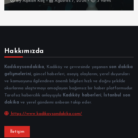
By
Alpkan Koç
Ağustos 7, 2026
3 views
Hakkımızda
Kadıkoysondakika
, Kadıköy ve çevresinde yaşanan
son dakika
gelişmelerini
, güncel haberleri, asayiş olaylarını, yerel duyuruları
ve kamuoyunu ilgilendiren önemli bilgileri hızlı ve doğru şekilde
okurlarına ulaştırmayı amaçlayan bağımsız bir haber platformudur.
Tarafsız habercilik anlayışıyla
Kadıköy haberleri
,
İstanbul son
dakika
ve yerel gündemi anbean takip eder.
https://www.kadikoysondakika.com/
İletişim