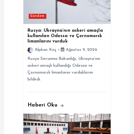
m
e
Gündem
s
Rusya: Ukrayna’nın askeri amaçla
kullanılan Odessa ve Çornomorsk
i
limanlarını vurduk
Alpkan Koç
Ağustos 9, 2026
Rusya Savunma Bakanlığı, Ukrayna’nın
askeri amaçlı kullandığı Odessa ve
Çornomorsk limanlarını vurduklarını
bildirdi.
Haberi Oku