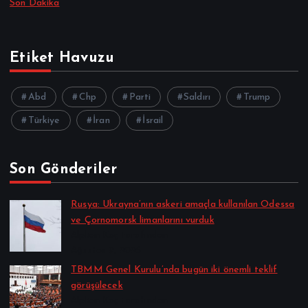
Son Dakika
Etiket Havuzu
Abd
Chp
Parti
Saldırı
Trump
Türkiye
İran
İsrail
Son Gönderiler
Rusya: Ukrayna’nın askeri amaçla kullanılan Odessa
ve Çornomorsk limanlarını vurduk
Alpkan Koç tarafından
Ağustos 9, 2026
TBMM Genel Kurulu’nda bugün iki önemli teklif
görüşülecek
Alpkan Koç tarafından