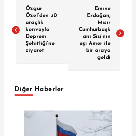
Y
Özgür
Emine
a
Özel’den 30
Erdoğan,
araçlık
Mısır
konvoyla
Cumhurbaşk
z
Deprem
anı Sisi’nin
Şehitliği’ne
eşi Amer ile
ı
ziyaret
bir araya
geldi
g
e
Diğer Haberler
z
i
n