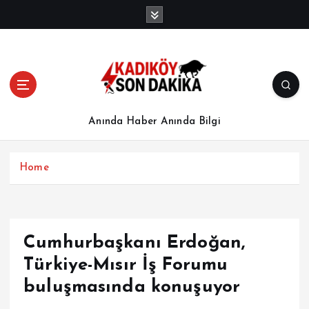
İ
ç
e
r
i
ğ
e
a
Anında Haber Anında Bilgi
t
l
a
Home
Cumhurbaşkanı Erdoğan,
Türkiye-Mısır İş Forumu
buluşmasında konuşuyor