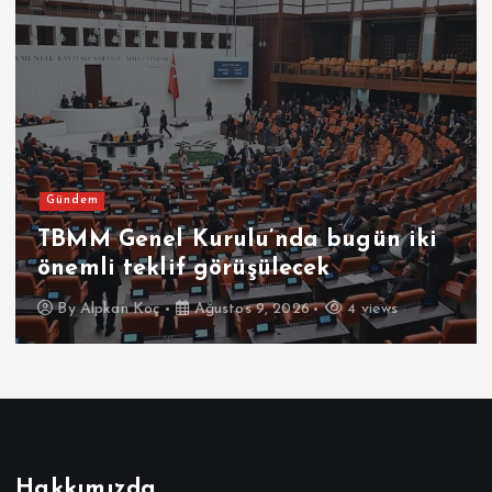
Gündem
TBMM Genel Kurulu’nda bugün iki
önemli teklif görüşülecek
By
Alpkan Koç
Ağustos 9, 2026
4 views
Hakkımızda