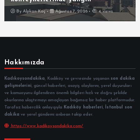
By
Alpkan Koç
Ağustos 7, 2026
4 views
Hakkımızda
Kadıkoysondakika
, Kadıköy ve çevresinde yaşanan
son dakika
gelişmelerini
, güncel haberleri, asayiş olaylarını, yerel duyuruları
ve kamuoyunu ilgilendiren önemli bilgileri hızlı ve doğru şekilde
okurlarına ulaştırmayı amaçlayan bağımsız bir haber platformudur.
Tarafsız habercilik anlayışıyla
Kadıköy haberleri
,
İstanbul son
dakika
ve yerel gündemi anbean takip eder.
https://www.kadikoysondakika.com/