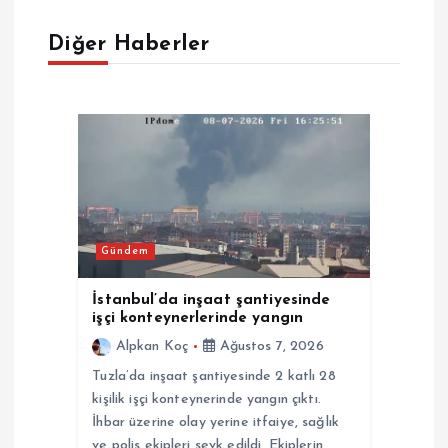
z
Diğer Haberler
i
n
m
e
Gündem
s
İstanbul’da inşaat şantiyesinde
i
işçi konteynerlerinde yangın
Alpkan Koç
Ağustos 7, 2026
Tuzla’da inşaat şantiyesinde 2 katlı 28
kişilik işçi konteynerinde yangın çıktı.
İhbar üzerine olay yerine itfaiye, sağlık
ve polis ekipleri sevk edildi. Ekiplerin