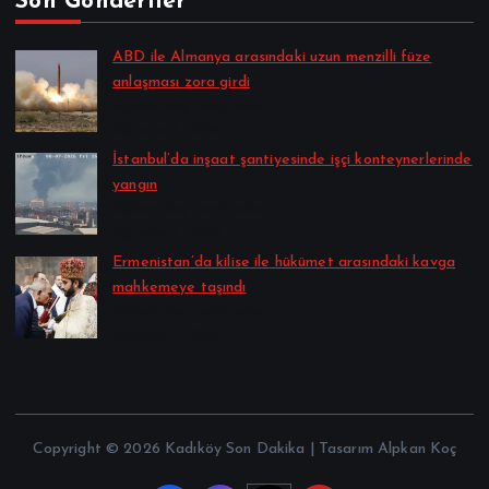
Son Gönderiler
ABD ile Almanya arasındaki uzun menzilli füze
anlaşması zora girdi
Alpkan Koç tarafından
Ağustos 7, 2026
İstanbul’da inşaat şantiyesinde işçi konteynerlerinde
yangın
Alpkan Koç tarafından
Ağustos 7, 2026
Ermenistan’da kilise ile hükümet arasındaki kavga
mahkemeye taşındı
Alpkan Koç tarafından
Ağustos 7, 2026
Copyright © 2026 Kadıköy Son Dakika | Tasarım Alpkan Koç