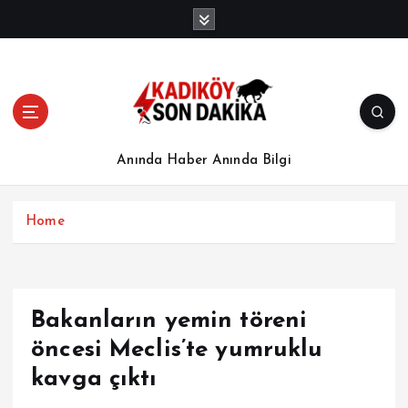
İ
ç
e
r
i
ğ
e
a
Anında Haber Anında Bilgi
t
l
a
Home
Bakanların yemin töreni
öncesi Meclis’te yumruklu
kavga çıktı