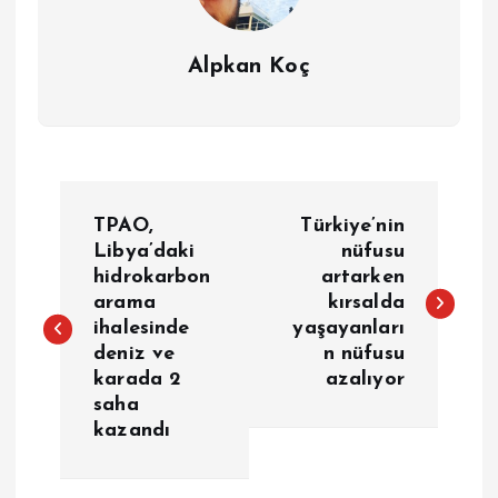
Alpkan Koç
Y
TPAO,
Türkiye’nin
a
Libya’daki
nüfusu
hidrokarbon
artarken
arama
kırsalda
z
ihalesinde
yaşayanları
deniz ve
n nüfusu
ı
karada 2
azalıyor
saha
g
kazandı
e