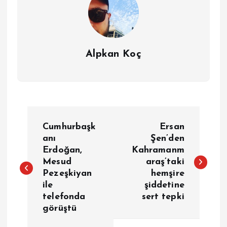
Alpkan Koç
Y
Cumhurbaşk
Ersan
a
anı
Şen’den
Erdoğan,
Kahramanm
Mesud
araş’taki
z
Pezeşkiyan
hemşire
ile
şiddetine
ı
telefonda
sert tepki
görüştü
g