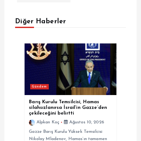
e
Diğer Haberler
z
i
n
m
e
Gündem
s
Barış Kurulu Temsilcisi, Hamas
silahsızlanırsa İsrail’in Gazze’den
i
çekileceğini belirtti
Alpkan Koç
Ağustos 10, 2026
Gazze Barış Kurulu Yüksek Temsilcisi
Nikolay Mladenov, Hamas’ın tamamen