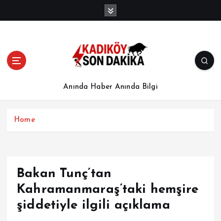
İ
ç
e
r
i
ğ
e
a
Anında Haber Anında Bilgi
t
l
a
Home
Bakan Tunç’tan
Kahramanmaraş’taki hemşire
şiddetiyle ilgili açıklama