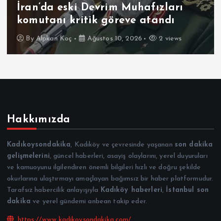
İran’da eski Devrim Muhafızları
komutanı kritik göreve atandı
By
Alpkan Koç
Ağustos 10, 2026
2 views
Hakkımızda
Kadıkoysondakika
, Kadıköy ve çevresinde yaşanan
son dakika
gelişmelerini
, güncel haberleri, asayiş olaylarını, yerel duyuruları
ve kamuoyunu ilgilendiren önemli bilgileri hızlı ve doğru şekilde
okurlarına ulaştırmayı amaçlayan bağımsız bir haber platformudur.
Tarafsız habercilik anlayışıyla
Kadıköy haberleri
,
İstanbul son
dakika
ve yerel gündemi anbean takip eder.
https://www.kadikoysondakika.com/