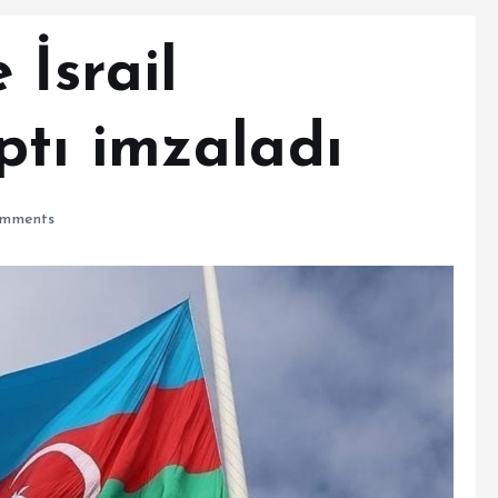
 İsrail
tı imzaladı
mments