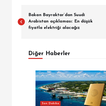
Y
Bakan Bayraktar’dan Suudi
a
Arabistan açıklaması: En düşük
fiyatla elektriği alacağız
z
ı
Diğer Haberler
g
e
z
i
Son Dakika