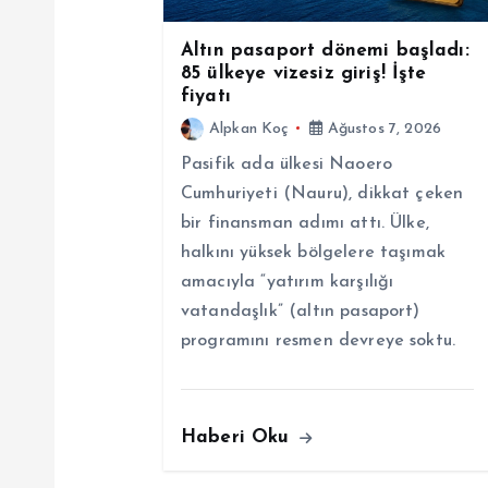
n
Altın pasaport dönemi başladı:
85 ülkeye vizesiz giriş! İşte
fiyatı
m
Alpkan Koç
Ağustos 7, 2026
e
Pasifik ada ülkesi Naoero
Cumhuriyeti (Nauru), dikkat çeken
s
bir finansman adımı attı. Ülke,
halkını yüksek bölgelere taşımak
i
amacıyla “yatırım karşılığı
vatandaşlık” (altın pasaport)
programını resmen devreye soktu.
Haberi Oku