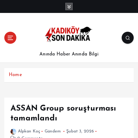
İ
ç
e
r
i
ğ
e
a
Anında Haber Anında Bilgi
t
l
a
Home
ASSAN Group soruşturması
tamamlandı
Alpkan Koç
Gündem
Şubat 3, 2026