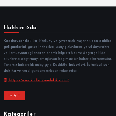
Hakkımızda
Kadıkoysondakika
, Kadıköy ve çevresinde yaşanan
son dakika
gelişmelerini
, güncel haberleri, asayiş olaylarını, yerel duyuruları
ve kamuoyunu ilgilendiren önemli bilgileri hızlı ve doğru şekilde
okurlarına ulaştırmayı amaçlayan bağımsız bir haber platformudur.
Tarafsız habercilik anlayışıyla
Kadıköy haberleri
,
İstanbul son
dakika
ve yerel gündemi anbean takip eder.
https://www.kadikoysondakika.com/
İletişim
Kategoriler