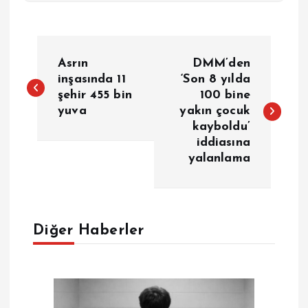
Y
Asrın
DMM’den
a
inşasında 11
‘Son 8 yılda
şehir 455 bin
100 bine
yuva
yakın çocuk
z
kayboldu’
iddiasına
ı
yalanlama
g
e
Diğer Haberler
z
i