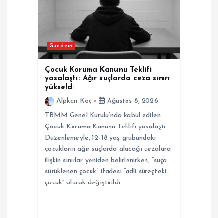
n
m
Gündem
e
Çocuk Koruma Kanunu Teklifi
s
yasalaştı: Ağır suçlarda ceza sınırı
yükseldi
i
Alpkan Koç
Ağustos 8, 2026
TBMM Genel Kurulu’nda kabul edilen
Çocuk Koruma Kanunu Teklifi yasalaştı.
Düzenlemeyle, 12-18 yaş grubundaki
çocukların ağır suçlarda alacağı cezalara
ilişkin sınırlar yeniden belirlenirken, “suça
sürüklenen çocuk” ifadesi “adli süreçteki
çocuk” olarak değiştirildi.