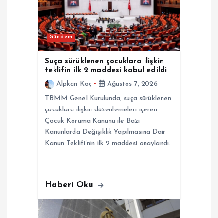
n
m
Gündem
e
Suça sürüklenen çocuklara ilişkin
teklifin ilk 2 maddesi kabul edildi
s
Alpkan Koç
Ağustos 7, 2026
TBMM Genel Kurulunda, suça sürüklenen
i
çocuklara ilişkin düzenlemeleri içeren
Çocuk Koruma Kanunu ile Bazı
Kanunlarda Değişiklik Yapılmasına Dair
Kanun Teklifi’nin ilk 2 maddesi onaylandı.
Haberi Oku