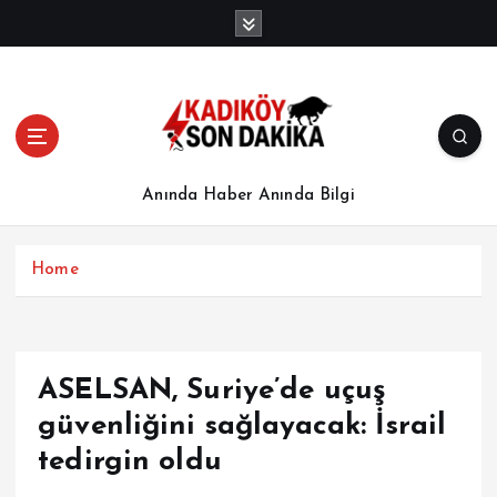
İ
ç
e
r
i
ğ
e
a
Anında Haber Anında Bilgi
t
l
a
Home
ASELSAN, Suriye’de uçuş
güvenliğini sağlayacak: İsrail
tedirgin oldu