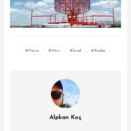
Hava
Htrs
İsrail
Radar
Alpkan Koç