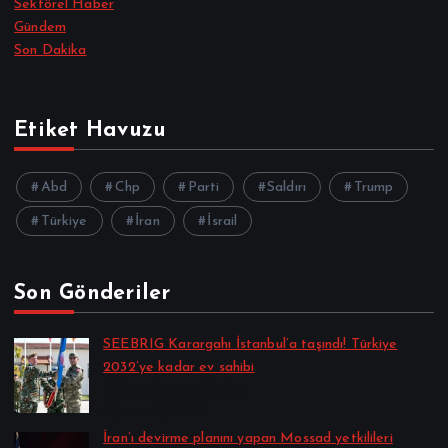
Sektörel Haber
Gündem
Son Dakika
Etiket Havuzu
Abd
Chp
Parti
Saldırı
Trump
Türkiye
İran
İsrail
Son Gönderiler
SEEBRIG Karargahı İstanbul’a taşındı! Türkiye
2032’ye kadar ev sahibi
Alpkan Koç tarafından
Ağustos 7, 2026
İran’ı devirme planını yapan Mossad yetkilileri