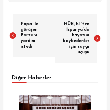
Y
Papa ile
HÜRJET’ten
a
görüşen
İspanya’da
Barzani
hayatını
yardım
kaybedenler
z
istedi
için saygı
uçuşu
ı
g
e
Diğer Haberler
z
i