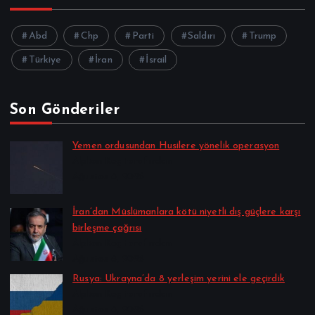
Abd
Chp
Parti
Saldırı
Trump
Türkiye
İran
İsrail
Son Gönderiler
Yemen ordusundan Husilere yönelik operasyon
Alpkan Koç tarafından
Ağustos 8, 2026
İran’dan Müslümanlara kötü niyetli dış güçlere karşı
birleşme çağrısı
Alpkan Koç tarafından
Ağustos 8, 2026
Rusya: Ukrayna’da 8 yerleşim yerini ele geçirdik
Alpkan Koç tarafından
Ağustos 8, 2026