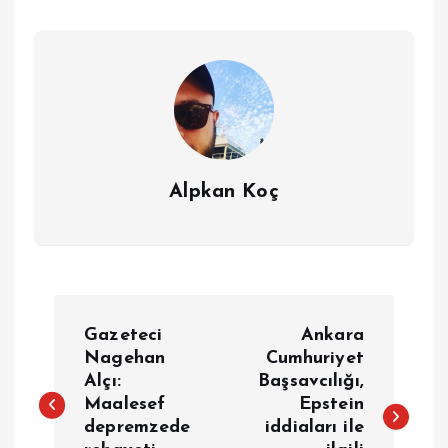
Alpkan Koç
Y
Gazeteci
Ankara
a
Nagehan
Cumhuriyet
Alçı:
Başsavcılığı,
Maalesef
Epstein
z
depremzede
iddiaları ile