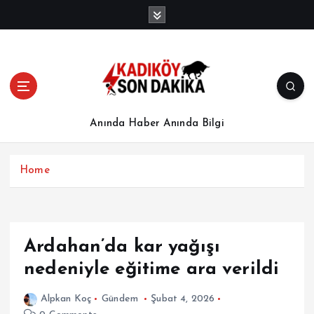
İ
ç
e
r
i
ğ
e
a
Anında Haber Anında Bilgi
t
l
a
Home
Ardahan’da kar yağışı
nedeniyle eğitime ara verildi
Alpkan Koç
Gündem
Şubat 4, 2026