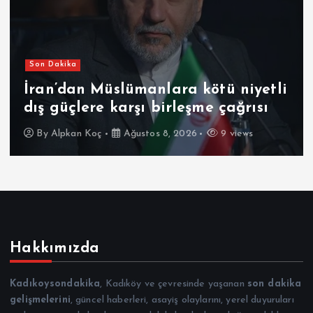
Son Dakika
İran’dan Müslümanlara kötü niyetli
dış güçlere karşı birleşme çağrısı
By
Alpkan Koç
Ağustos 8, 2026
9 views
Hakkımızda
Kadıkoysondakika
, Kadıköy ve çevresinde yaşanan
son dakika
gelişmelerini
, güncel haberleri, asayiş olaylarını, yerel duyuruları