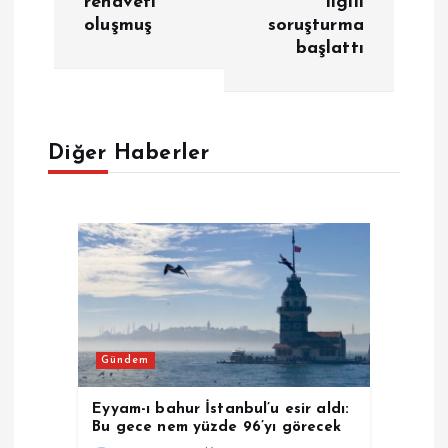
rehaveti
ilgili
ı
oluşmuş
soruşturma
başlattı
g
e
Diğer Haberler
z
i
n
m
e
Gündem
s
Eyyam-ı bahur İstanbul’u esir aldı:
Bu gece nem yüzde 96’yı görecek