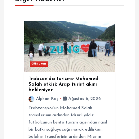
i
n
m
e
Gündem
s
Trabzon’da turizme Mohamed
i
Salah etkisi: Arap turist akını
bekleniyor
Alpkan Koç
Ağustos 6, 2026
Trabzonspor’un Mohamed Salah
transferinin ardından Mısırlı yıldız
futbolcunun kente turizm açısından nasıl
bir katkı sağlayacağı merak edilirken,
Salah’ın transferinin ardından Mısır’ın