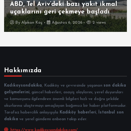
ABD, Tel Aviv’deki bazı yakıt ikmal
uçaklarını geri çekmeye başladı
By
Alpkan Koç
Ağustos 6, 2026
2 views
Hakkımızda
Kadıkoysondakika
, Kadıköy ve çevresinde yaşanan
son dakika
gelişmelerini
, güncel haberleri, asayiş olaylarını, yerel duyuruları
ve kamuoyunu ilgilendiren önemli bilgileri hızlı ve doğru şekilde
okurlarına ulaştırmayı amaçlayan bağımsız bir haber platformudur.
Tarafsız habercilik anlayışıyla
Kadıköy haberleri
,
İstanbul son
dakika
ve yerel gündemi anbean takip eder.
https://www.kadikoysondakika.com/