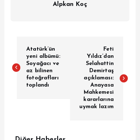
Alpkan Koç
Y
Atatürk’ün
Feti
a
yeni albümü:
Yıldız’dan
Soyağacı ve
Selahattin
az bilinen
Demirtaş
z
fotoğrafları
açıklaması:
toplandı
Anayasa
ı
Mahkemesi
kararlarına
g
uymak lazım
e
z
Diğer Haberler