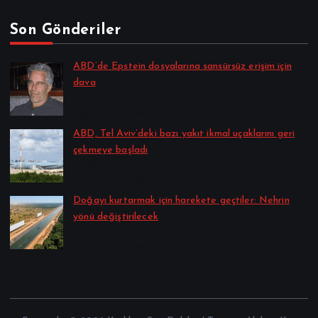
Son Gönderiler
ABD’de Epstein dosyalarına sansürsüz erişim için
dava
Alpkan Koç tarafından
Ağustos 6, 2026
ABD, Tel Aviv’deki bazı yakıt ikmal uçaklarını geri
çekmeye başladı
Alpkan Koç tarafından
Ağustos 6, 2026
Doğayı kurtarmak için harekete geçtiler: Nehrin
yönü değiştirilecek
Alpkan Koç tarafından
Ağustos 6, 2026