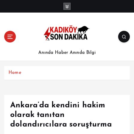
İ
ç
e
r
i
ğ
e
a
Anında Haber Anında Bilgi
t
l
a
Home
Ankara’da kendini hakim
olarak tanıtan
dolandırıcılara soruşturma