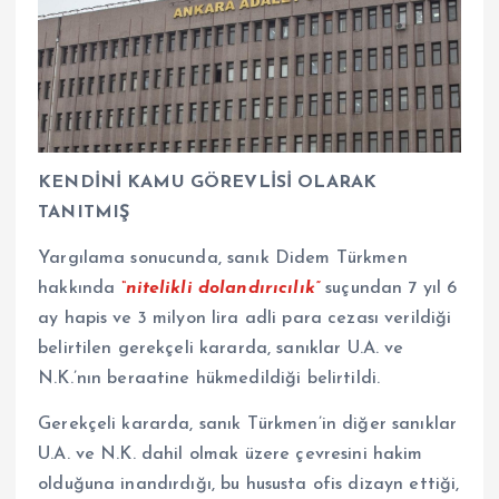
KENDİNİ KAMU GÖREVLİSİ OLARAK
TANITMIŞ
Yargılama sonucunda, sanık Didem Türkmen
hakkında
“nitelikli dolandırıcılık”
suçundan 7 yıl 6
ay hapis ve 3 milyon lira adli para cezası verildiği
belirtilen gerekçeli kararda, sanıklar U.A. ve
N.K.’nın beraatine hükmedildiği belirtildi.
Gerekçeli kararda, sanık Türkmen’in diğer sanıklar
U.A. ve N.K. dahil olmak üzere çevresini hakim
olduğuna inandırdığı, bu hususta ofis dizayn ettiği,