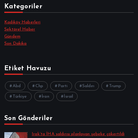
Kategoriler
Kadıköy Haberleri
Sektörel Haber
Gündem
Son Dakika
Etiket Havuzu
Abd
Chp
Parti
Saldırı
Trump
Türkiye
İran
İsrail
Son Gönderiler
Irak’ta İHA saldırısı planlayan şebeke çökertildi