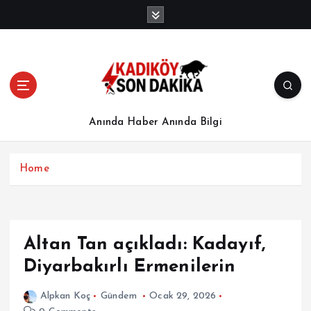
İ
ç
e
r
i
ğ
e
a
Anında Haber Anında Bilgi
t
l
a
Home
Altan Tan açıkladı: Kadayıf,
Diyarbakırlı Ermenilerin
Alpkan Koç
Gündem
Ocak 29, 2026