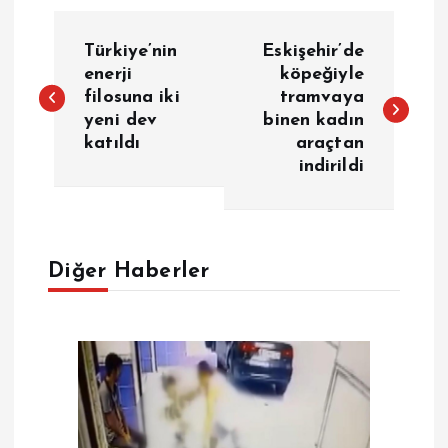
Y
Türkiye’nin
Eskişehir’de
a
enerji
köpeğiyle
filosuna iki
tramvaya
yeni dev
binen kadın
z
katıldı
araçtan
indirildi
ı
g
e
Diğer Haberler
z
i
n