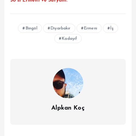
50’si Ermeni ve Süryani.”
Bingöl
Diyarbakır
Ermeni
İş
Kadayıf
Alpkan Koç