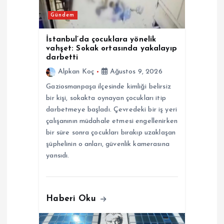
m
Gündem
e
İstanbul’da çocuklara yönelik
vahşet: Sokak ortasında yakalayıp
s
darbetti
Alpkan Koç
Ağustos 9, 2026
i
Gaziosmanpaşa ilçesinde kimliği belirsiz
bir kişi, sokakta oynayan çocukları itip
darbetmeye başladı. Çevredeki bir iş yeri
çalışanının müdahale etmesi engellenirken
bir süre sonra çocukları bırakıp uzaklaşan
şüphelinin o anları, güvenlik kamerasına
yansıdı.
Haberi Oku