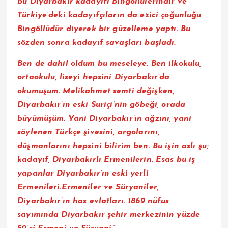
bu Diyarbakır kadayıfı Bingöllülerindir ve
Türkiye’deki kadayıfçıların da ezici çoğunluğu
Bingöllüdür diyerek bir güzelleme yaptı. Bu
sözden sonra kadayıf savaşları başladı.
Ben de dahil oldum bu meseleye. Ben ilkokulu,
ortaokulu, liseyi hepsini Diyarbakır’da
okumuşum. Melikahmet semti değişken,
Diyarbakır’ın eski Suriçi’nin göbeği, orada
büyümüşüm. Yani Diyarbakır’ın ağzını, yani
söylenen Türkçe şivesini, argolarını,
düşmanlarını hepsini bilirim ben. Bu işin aslı şu;
kadayıf, Diyarbakırlı Ermenilerin. Esas bu iş
yapanlar Diyarbakır’ın eski yerli
Ermenileri.Ermeniler ve Süryaniler,
Diyarbakır’ın has evlatları. 1869 nüfus
sayımında Diyarbakır şehir merkezinin yüzde