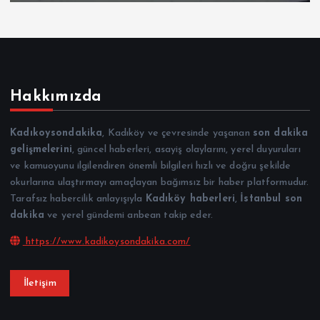
Hakkımızda
Kadıkoysondakika
, Kadıköy ve çevresinde yaşanan
son dakika
gelişmelerini
, güncel haberleri, asayiş olaylarını, yerel duyuruları
ve kamuoyunu ilgilendiren önemli bilgileri hızlı ve doğru şekilde
okurlarına ulaştırmayı amaçlayan bağımsız bir haber platformudur.
Tarafsız habercilik anlayışıyla
Kadıköy haberleri
,
İstanbul son
dakika
ve yerel gündemi anbean takip eder.
https://www.kadikoysondakika.com/
İletişim