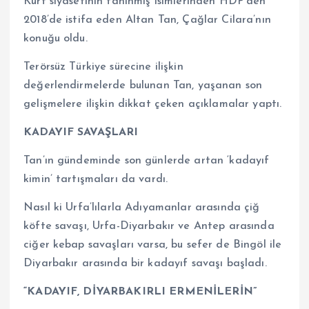
Kürt siyasetinin tanınmış isimlerinden HDP’den
2018’de istifa eden Altan Tan, Çağlar Cilara’nın
konuğu oldu.
Terörsüz Türkiye sürecine ilişkin
değerlendirmelerde bulunan Tan, yaşanan son
gelişmelere ilişkin dikkat çeken açıklamalar yaptı.
KADAYIF SAVAŞLARI
Tan’ın gündeminde son günlerde artan ‘kadayıf
kimin’ tartışmaları da vardı.
Nasıl ki Urfa’lılarla Adıyamanlar arasında çiğ
köfte savaşı, Urfa-Diyarbakır ve Antep arasında
ciğer kebap savaşları varsa, bu sefer de Bingöl ile
Diyarbakır arasında bir kadayıf savaşı başladı.
“KADAYIF, DİYARBAKIRLI ERMENİLERİN”