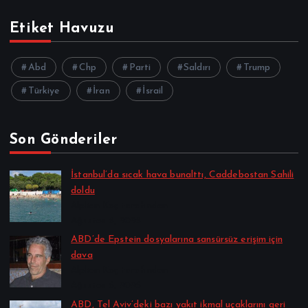
Etiket Havuzu
Abd
Chp
Parti
Saldırı
Trump
Türkiye
İran
İsrail
Son Gönderiler
İstanbul’da sıcak hava bunalttı, Caddebostan Sahili
doldu
Alpkan Koç tarafından
Ağustos 6, 2026
ABD’de Epstein dosyalarına sansürsüz erişim için
dava
Alpkan Koç tarafından
Ağustos 6, 2026
ABD, Tel Aviv’deki bazı yakıt ikmal uçaklarını geri