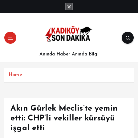
İ
ç
e
r
i
ğ
e
a
Anında Haber Anında Bilgi
t
l
a
Home
Akın Gürlek Meclis’te yemin
etti: CHP’li vekiller kürsüyü
işgal etti