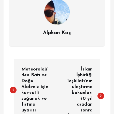
Alpkan Koç
Y
Meteoroloji’
İslam
a
den Batı ve
İşbirliği
Doğu
Teşkilatı’nın
Akdeniz için
ulaştırma
z
kuvvetli
bakanları
sağanak ve
40 yıl
ı
fırtına
aradan
uyarısı
sonra