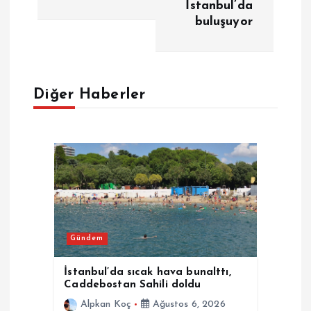
g
İstanbul’da
buluşuyor
e
z
Diğer Haberler
i
n
m
e
s
Gündem
i
İstanbul’da sıcak hava bunalttı,
Caddebostan Sahili doldu
Alpkan Koç
Ağustos 6, 2026