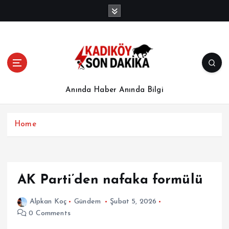
İ
ç
e
r
i
ğ
e
a
Anında Haber Anında Bilgi
t
l
a
Home
AK Parti’den nafaka formülü
Alpkan Koç
Gündem
Şubat 5, 2026
0 Comments