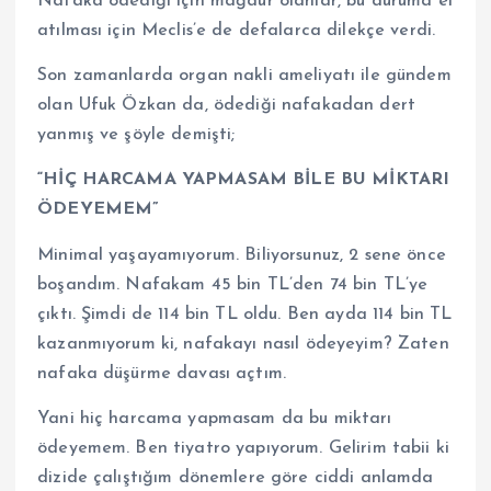
Nafaka ödediği için mağdur olanlar, bu duruma el
atılması için Meclis’e de defalarca dilekçe verdi.
Son zamanlarda organ nakli ameliyatı ile gündem
olan Ufuk Özkan da, ödediği nafakadan dert
yanmış ve şöyle demişti;
“HİÇ HARCAMA YAPMASAM BİLE BU MİKTARI
ÖDEYEMEM”
Minimal yaşayamıyorum. Biliyorsunuz, 2 sene önce
boşandım. Nafakam 45 bin TL’den 74 bin TL’ye
çıktı. Şimdi de 114 bin TL oldu. Ben ayda 114 bin TL
kazanmıyorum ki, nafakayı nasıl ödeyeyim? Zaten
nafaka düşürme davası açtım.
Yani hiç harcama yapmasam da bu miktarı
ödeyemem. Ben tiyatro yapıyorum. Gelirim tabii ki
dizide çalıştığım dönemlere göre ciddi anlamda