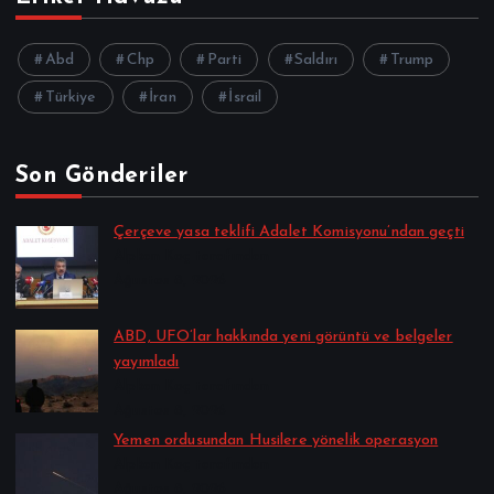
Abd
Chp
Parti
Saldırı
Trump
Türkiye
İran
İsrail
Son Gönderiler
Çerçeve yasa teklifi Adalet Komisyonu’ndan geçti
Alpkan Koç tarafından
Ağustos 8, 2026
ABD, UFO’lar hakkında yeni görüntü ve belgeler
yayımladı
Alpkan Koç tarafından
Ağustos 8, 2026
Yemen ordusundan Husilere yönelik operasyon
Alpkan Koç tarafından
Ağustos 8, 2026