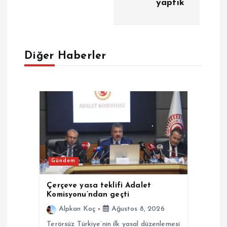
g
yaptık
e
z
Diğer Haberler
i
n
m
e
Gündem
s
Çerçeve yasa teklifi Adalet
i
Komisyonu’ndan geçti
Alpkan Koç
Ağustos 8, 2026
Terörsüz Türkiye’nin ilk yasal düzenlemesi