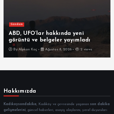
Gündem
ABD, UFO’lar hakkında yeni
görüntü ve belgeler yayımladı
By
Alpkan Koç
Ağustos 8, 2026
2 views
Hakkımızda
Kadıkoysondakika
, Kadıköy ve çevresinde yaşanan
son dakika
gelişmelerini
, güncel haberleri, asayiş olaylarını, yerel duyuruları