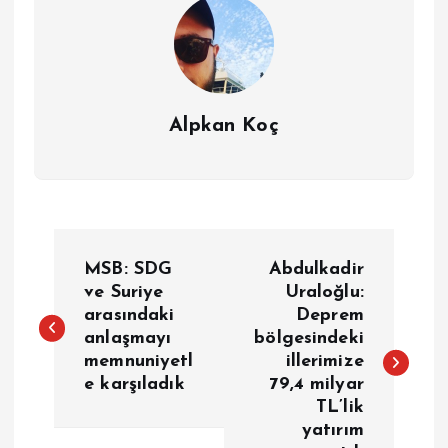
Alpkan Koç
Y
MSB: SDG
Abdulkadir
a
ve Suriye
Uraloğlu:
arasındaki
Deprem
anlaşmayı
bölgesindeki
z
memnuniyetl
illerimize
e karşıladık
79,4 milyar
ı
TL’lik
yatırım