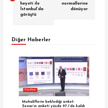
z
heyeti ile
normallerine
İstanbul’da
dönüyor
ı
görüştü
g
e
Diğer Haberler
z
i
n
m
Gündem
e
Muhaliflerin beklediği anket:
s
Sonar’ın anketi yüzde 97.1’de kaldı