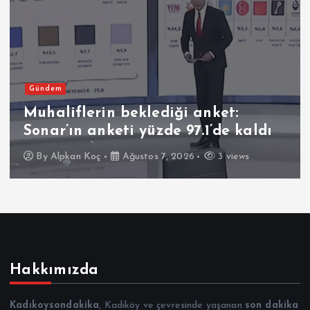
Gündem
Muhaliflerin beklediği anket:
Sonar’ın anketi yüzde 97.1’de kaldı
By
Alpkan Koç
Ağustos 7, 2026
3 views
Hakkımızda
Kadıkoysondakika
, Kadıköy ve çevresinde yaşanan
son dakika