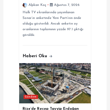
Alpkan Koç
Ağustos 7, 2026
i
Halk TV ekranlarında yayımlanan
Sonar’ın anketinde Yeni Parti’nin önde
olduğu gösterildi. Ancak anketin oy
oranlarının toplamının yüzde 97.1 çıktığı
görüldü.
Haberi Oku
Gündem
Rize’de Recep Tayyip Erdoğan