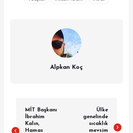
Alpkan Koç
Y
MİT Başkanı
Ülke
a
İbrahim
genelinde
Kalın,
sıcaklık
Hamas
mevsim