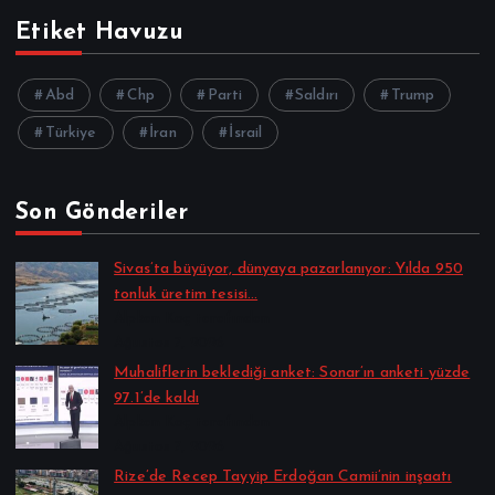
Etiket Havuzu
Abd
Chp
Parti
Saldırı
Trump
Türkiye
İran
İsrail
Son Gönderiler
Sivas’ta büyüyor, dünyaya pazarlanıyor: Yılda 950
tonluk üretim tesisi…
Alpkan Koç tarafından
Ağustos 7, 2026
Muhaliflerin beklediği anket: Sonar’ın anketi yüzde
97.1’de kaldı
Alpkan Koç tarafından
Ağustos 7, 2026
Rize’de Recep Tayyip Erdoğan Camii’nin inşaatı