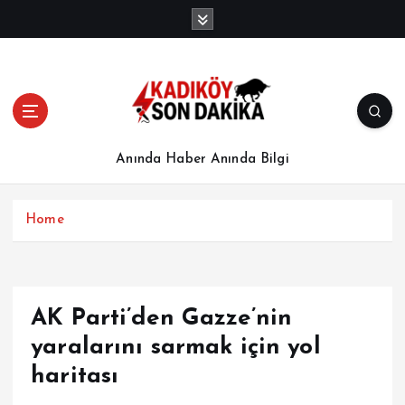
İ
ç
e
r
i
ğ
e
a
Anında Haber Anında Bilgi
t
l
a
Home
AK Parti’den Gazze’nin
yaralarını sarmak için yol
haritası