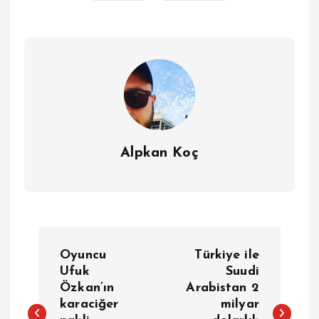
Alpkan Koç
Y
Oyuncu
Türkiye ile
a
Ufuk
Suudi
Özkan’ın
Arabistan 2
karaciğer
milyar
z