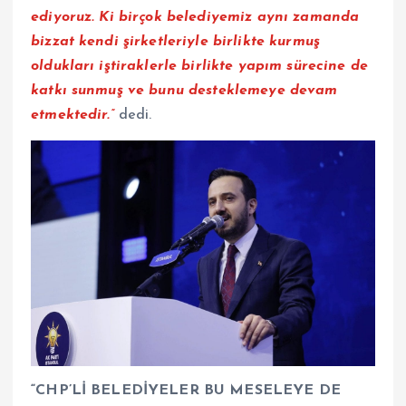
ediyoruz. Ki birçok belediyemiz aynı zamanda
bizzat kendi şirketleriyle birlikte kurmuş
oldukları iştiraklerle birlikte yapım sürecine de
katkı sunmuş ve bunu desteklemeye devam
etmektedir.”
dedi.
“CHP’Lİ BELEDİYELER BU MESELEYE DE