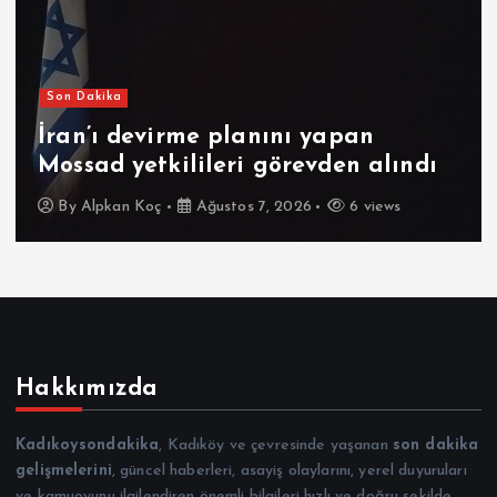
Son Dakika
İran’ı devirme planını yapan
Mossad yetkilileri görevden alındı
By
Alpkan Koç
Ağustos 7, 2026
6 views
Hakkımızda
Kadıkoysondakika
, Kadıköy ve çevresinde yaşanan
son dakika
gelişmelerini
, güncel haberleri, asayiş olaylarını, yerel duyuruları
ve kamuoyunu ilgilendiren önemli bilgileri hızlı ve doğru şekilde