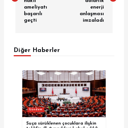
nakli
dolarlık
ameliyatı
enerji
ı
başarılı
anlaşması
geçti
imzaladı
g
e
Diğer Haberler
z
i
n
m
e
Gündem
s
Suça sürüklenen çocuklara ilişkin