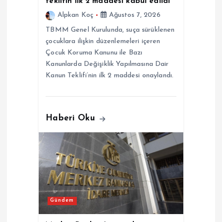
teklifin ilk 2 maddesi kabul edildi
i
Alpkan Koç
Ağustos 7, 2026
TBMM Genel Kurulunda, suça sürüklenen
çocuklara ilişkin düzenlemeleri içeren
Çocuk Koruma Kanunu ile Bazı
Kanunlarda Değişiklik Yapılmasına Dair
Kanun Teklifi’nin ilk 2 maddesi onaylandı.
Haberi Oku
Gündem