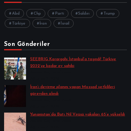
Abd
Chp
Parti
Saldırı
Trump
Türkiye
İran
İsrail
Son Gönderiler
SEEBRIG Karargahı İstanbul’a taşındı! Türkiye
2032’ye kadar ev sahibi
Alpkan Koç tarafından
Ağustos 7, 2026
İran’ı devirme planını yapan Mossad yetkilileri
görevden alındı
Alpkan Koç tarafından
Ağustos 7, 2026
Yunanistan’da Batı Nil Virüsü vakaları 65’e yükseldi
Alpkan Koç tarafından
Ağustos 7, 2026