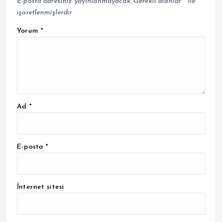
E-posta adresiniz yayınlanmayacak.
Gerekli alanlar
*
ile
işaretlenmişlerdir
Yorum
*
Ad
*
E-posta
*
İnternet sitesi