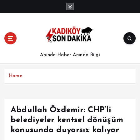
İ
ç
e
r
i
ğ
e
a
Anında Haber Anında Bilgi
t
l
a
Home
Abdullah Özdemir: CHP’li
belediyeler kentsel dönüşüm
konusunda duyarsız kalıyor