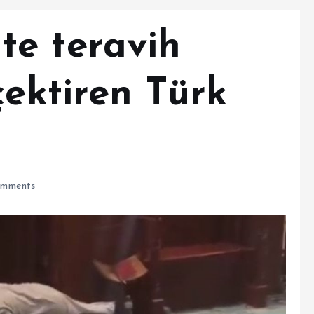
e teravih
çektiren Türk
mments