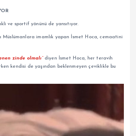
YOR
li ve sportif yönünü de yansıtıyor.
alı Müslümanlara imamlık yapan İsmet Hoca, cemaatini
nen zinde olmalı”
diyen İsmet Hoca, her teravih
ken kendisi de yaşından beklenmeyen çeviklikle bu