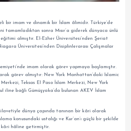
eli bir imam ve dinamik bir İslam âlimidir. Türkiye’de
mini tamamladıktan sonra Mısır’a giderek dünyaca ünlü
itimi almıştır. El-Ezher Üniversitesi’nden Şeriat
iagara Üniversitesi’nden Disiplinlerarası Çalışmalar
Cemiyeti’nde imam olarak görev yapmaya başlamıştır.
larak görev almıştır: New York Manhattan’daki Islamic
m Merkezi, Teksas El Paso İslam Merkezi, New York
nbul iline bağlı Gümüşyaka’da bulunan AKEV İslam
 tilavetiyle dünya çapında tanınan bir kâri olarak
nlama konusundaki ustalığı ve Kur’an’ı güçlü bir şekilde
kâri hâline getirmiştir.