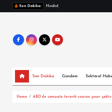
İ
H
i
n
d
i
s
t
a
n
’
d
a
k
i
s
Son Dakika:
ç
e
r
i
ğ
e
a
t
l
a
Son Dakika
Gündem
Sektörel Hab
Home
ABD’de cemaate teravih sonrası şınav çekti