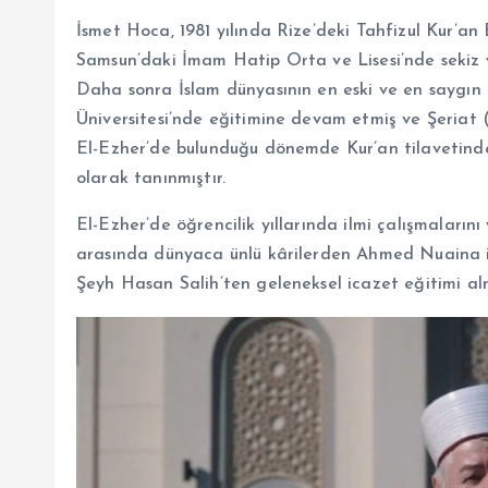
İsmet Hoca, 1981 yılında Rize’deki Tahfizul Kur’an 
Samsun’daki İmam Hatip Orta ve Lisesi’nde sekiz y
Daha sonra İslam dünyasının en eski ve en saygın 
Üniversitesi’nde eğitimine devam etmiş ve Şeriat (
El-Ezher’de bulunduğu dönemde Kur’an tilavetindeki
olarak tanınmıştır.
El-Ezher’de öğrencilik yıllarında ilmi çalışmaların
arasında dünyaca ünlü kârilerden Ahmed Nuaina ile
Şeyh Hasan Salih’ten geleneksel icazet eğitimi alm