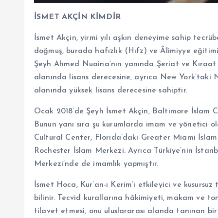
İSMET AKÇİN KİMDİR
İsmet Akçin, yirmi yılı aşkın deneyime sahip tecrüb
doğmuş, burada hafızlık (Hıfz) ve Âlimiyye eğiti
Şeyh Ahmed Nuaina’nın yanında Şeriat ve Kıraat eğ
alanında lisans derecesine, ayrıca New York’taki N
alanında yüksek lisans derecesine sahiptir.
Ocak 2018’de Şeyh İsmet Akçin, Baltimore İslam 
Bunun yanı sıra şu kurumlarda imam ve yönetici o
Cultural Center, Florida’daki Greater Miami İsla
Rochester İslam Merkezi. Ayrıca Türkiye’nin İsta
Merkezi’nde de imamlık yapmıştır.
İsmet Hoca, Kur’an-ı Kerim’i etkileyici ve kusursuz
bilinir. Tecvid kurallarına hâkimiyeti, makam ve to
tilavet etmesi, onu uluslararası alanda tanınan bir 