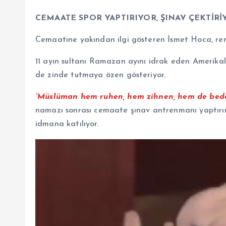
CEMAATE SPOR YAPTIRIYOR, ŞINAV ÇEKTİRİ
Cemaatine yakından ilgi gösteren İsmet Hoca, renk
11 ayın sultanı Ramazan ayını idrak eden Amerik
de zinde tutmaya özen gösteriyor.
“Müslüman hem ruhen, hem zihnen, hem de bede
namazı sonrası cemaate şınav antrenmanı yaptırır
idmana katılıyor.