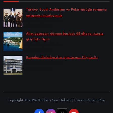
Türkiye, Suudi Arabistan ve Pakistan üçlü savunma
anlaşması imzalayacak
Alpkan Koç tarafından
Ağustos 7, 2026
Altın pasaport dönemi başladı: 85 ülkeye vizesiz
giriş! İşte fiyatı
Alpkan Koç tarafından
Ağustos 7, 2026
Kuşadası Belediyesi’ne operasyon: 15 gözaltı
Alpkan Koç tarafından
Ağustos 7, 2026
Copyright © 2026 Kadıköy Son Dakika | Tasarım Alpkan Koç