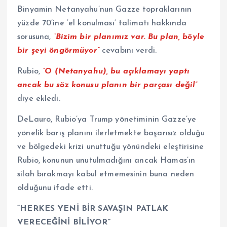
Binyamin Netanyahu’nun Gazze topraklarının
yüzde 70’ine ‘el konulması’ talimatı hakkında
sorusuna,
“Bizim bir planımız var. Bu plan, böyle
bir şeyi öngörmüyor”
cevabını verdi.
Rubio,
“O (Netanyahu), bu açıklamayı yaptı
ancak bu söz konusu planın bir parçası değil”
diye ekledi.
DeLauro, Rubio’ya Trump yönetiminin Gazze’ye
yönelik barış planını ilerletmekte başarısız olduğu
ve bölgedeki krizi unuttuğu yönündeki eleştirisine
Rubio, konunun unutulmadığını ancak Hamas’ın
silah bırakmayı kabul etmemesinin buna neden
olduğunu ifade etti.
“HERKES YENİ BİR SAVAŞIN PATLAK
VERECEĞİNİ BİLİYOR”