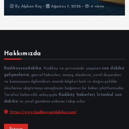
By
Alpkan Koç
Ağustos 7, 2026
4 views
Hakkımızda
Kadıkoysondakika
, Kadıköy ve çevresinde yaşanan
son dakika
gelişmelerini
, güncel haberleri, asayiş olaylarını, yerel duyuruları
ve kamuoyunu ilgilendiren önemli bilgileri hızlı ve doğru şekilde
okurlarına ulaştırmayı amaçlayan bağımsız bir haber platformudur.
Tarafsız habercilik anlayışıyla
Kadıköy haberleri
,
İstanbul son
dakika
ve yerel gündemi anbean takip eder.
https://www.kadikoysondakika.com/