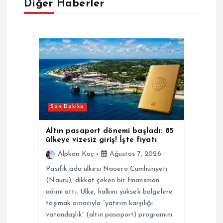
Diğer Haberler
z
i
n
m
e
Son Dakika
s
Altın pasaport dönemi başladı: 85
ülkeye vizesiz giriş! İşte fiyatı
i
Alpkan Koç
Ağustos 7, 2026
Pasifik ada ülkesi Naoero Cumhuriyeti
(Nauru), dikkat çeken bir finansman
adımı attı. Ülke, halkını yüksek bölgelere
taşımak amacıyla “yatırım karşılığı
vatandaşlık” (altın pasaport) programını