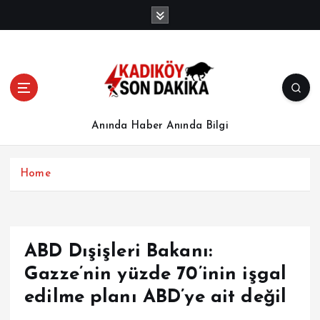
İ
ç
e
r
i
ğ
e
a
Anında Haber Anında Bilgi
t
l
a
Home
ABD Dışişleri Bakanı:
Gazze’nin yüzde 70’inin işgal
edilme planı ABD’ye ait değil