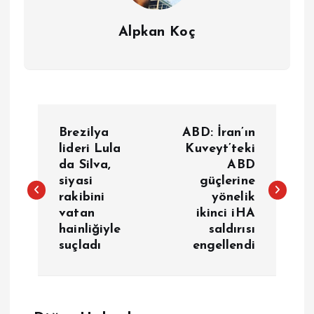
Alpkan Koç
Y
Brezilya
ABD: İran’ın
a
lideri Lula
Kuveyt’teki
da Silva,
ABD
siyasi
güçlerine
z
rakibini
yönelik
vatan
ikinci iHA
ı
hainliğiyle
saldırısı
suçladı
engellendi
g
e