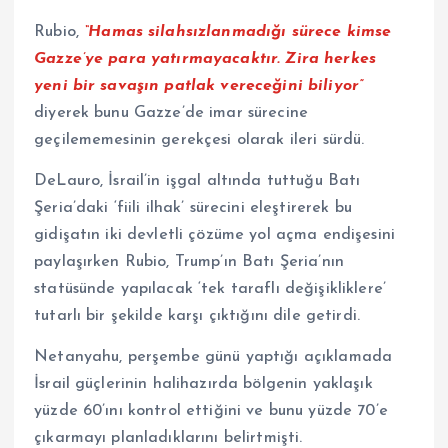
Rubio,
“Hamas silahsızlanmadığı sürece kimse
Gazze’ye para yatırmayacaktır. Zira herkes
yeni bir savaşın patlak vereceğini biliyor”
diyerek bunu Gazze’de imar sürecine
geçilememesinin gerekçesi olarak ileri sürdü.
DeLauro, İsrail’in işgal altında tuttuğu Batı
Şeria’daki ‘fiili ilhak’ sürecini eleştirerek bu
gidişatın iki devletli çözüme yol açma endişesini
paylaşırken Rubio, Trump’ın Batı Şeria’nın
statüsünde yapılacak ‘tek taraflı değişikliklere’
tutarlı bir şekilde karşı çıktığını dile getirdi.
Netanyahu, perşembe günü yaptığı açıklamada
İsrail güçlerinin halihazırda bölgenin yaklaşık
yüzde 60’ını kontrol ettiğini ve bunu yüzde 70’e
çıkarmayı planladıklarını belirtmişti.