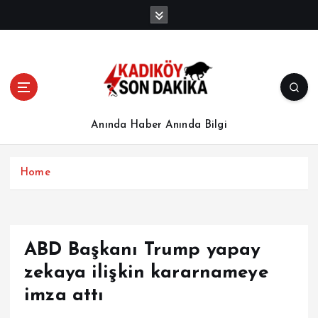
İ
ç
e
r
i
ğ
e
a
Anında Haber Anında Bilgi
t
l
a
Home
ABD Başkanı Trump yapay
zekaya ilişkin kararnameye
imza attı