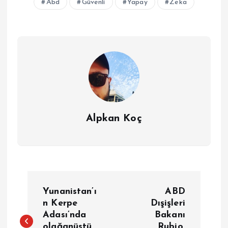
Abd
Güvenli
Yapay
Zeka
Alpkan Koç
Y
Yunanistan’ı
ABD
a
n Kerpe
Dışişleri
Adası’nda
Bakanı
olağanüstü
Rubio,