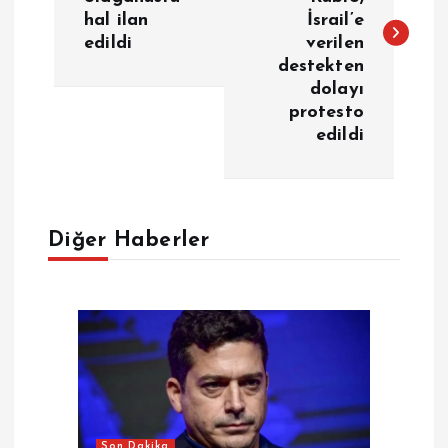
z
hal ilan
İsrail’e
edildi
verilen
ı
destekten
dolayı
g
protesto
edildi
e
z
Diğer Haberler
i
n
m
e
Son Dakika