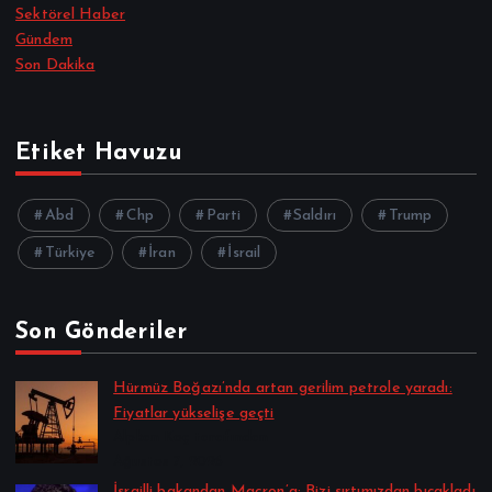
Sektörel Haber
Gündem
Son Dakika
Etiket Havuzu
Abd
Chp
Parti
Saldırı
Trump
Türkiye
İran
İsrail
Son Gönderiler
Hürmüz Boğazı’nda artan gerilim petrole yaradı:
Fiyatlar yükselişe geçti
Alpkan Koç tarafından
Ağustos 7, 2026
İsrailli bakandan Macron’a: Bizi sırtımızdan bıçakladı