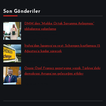
Son Gönderiler
DMM’den “Mekke Ortak Savunma Anlaşması”
iddialarına yalanlama
Alpkan Koç tarafından
Ağustos 7, 2026
İtalya’dan İspanya’ya rest: Schengen kısıtlaması 15
Ağustos’a kadar sürecek
Alpkan Koç tarafından
Ağustos 7, 2026
Özgür Özel Fransız gazetesine yazdı: Türkiye’deki
demokrasi Avrupa’nın geleceğini etkiler
Alpkan Koç tarafından
Ağustos 7, 2026