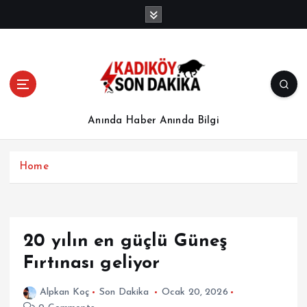
İ
ç
e
r
i
ğ
e
a
Anında Haber Anında Bilgi
t
l
a
Home
20 yılın en güçlü Güneş
Fırtınası geliyor
Alpkan Koç
Son Dakika
Ocak 20, 2026