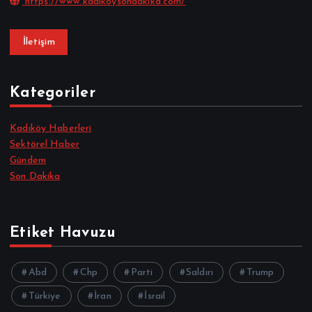
https://www.kadikoysondakika.com/
İletişim
Kategoriler
Kadıköy Haberleri
Sektörel Haber
Gündem
Son Dakika
Etiket Havuzu
Abd
Chp
Parti
Saldırı
Trump
Türkiye
İran
İsrail