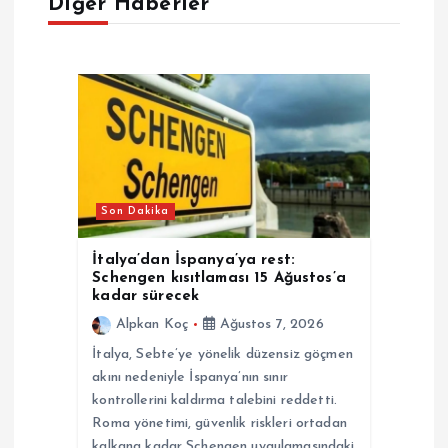
Diğer Haberler
z
i
n
m
e
Son Dakika
s
İtalya’dan İspanya’ya rest:
Schengen kısıtlaması 15 Ağustos’a
i
kadar sürecek
Alpkan Koç
Ağustos 7, 2026
İtalya, Sebte’ye yönelik düzensiz göçmen
akını nedeniyle İspanya’nın sınır
kontrollerini kaldırma talebini reddetti.
Roma yönetimi, güvenlik riskleri ortadan
kalkana kadar Schengen uygulamasındaki