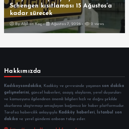
Schengen kısıtlaması 15 Ağustos’a
kadar sürecek
By
Alpkan Koç
Ağustos 7, 2026
2 views
Hakkımızda
Kadıkoysondakika
, Kadıköy ve çevresinde yaşanan
son dakika
gelişmelerini
, güncel haberleri, asayiş olaylarını, yerel duyuruları
ve kamuoyunu ilgilendiren önemli bilgileri hızlı ve doğru şekilde
okurlarına ulaştırmayı amaçlayan bağımsız bir haber platformudur.
Tarafsız habercilik anlayışıyla
Kadıköy haberleri
,
İstanbul son
dakika
ve yerel gündemi anbean takip eder.