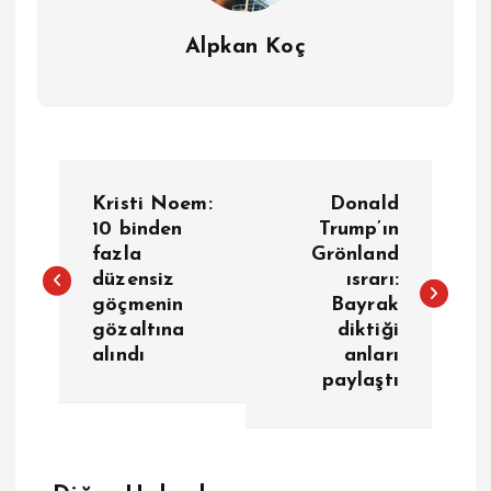
Alpkan Koç
Y
Kristi Noem:
Donald
a
10 binden
Trump’ın
fazla
Grönland
düzensiz
ısrarı:
z
göçmenin
Bayrak
gözaltına
diktiği
ı
alındı
anları
paylaştı
g
e